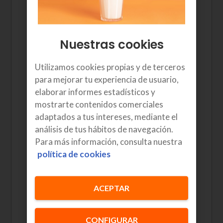
zure linearen segurtasunerako. SIM txartelean,
bi kode ikusiko dituzu inprimatuta.
Edonork zure mugikorra baimenik gabe
Nuestras cookies
erabiltzea saihesten du
PIN
kodeak eta pizten
edo berrabiarazten duzun bakoitzean
eskatuko dizu mugikorrak. Gogoratzen
Utilizamos cookies propias y de terceros
errazagoa den beste batengatik alda dezakezu
para mejorar tu experiencia de usuario,
zure mugikorreko konfigurazio-menuan, baina
elaborar informes estadísticos y
ez ezazu ahaztu! Izan ere, 3 aldiz gaizki jartzen
mostrarte contenidos comerciales
baduzu, txartela blokeatu egingo da,
adaptados a tus intereses, mediante el
segurtasunagatik.
análisis de tus hábitos de navegación.
Para más información, consulta nuestra
Kasu horretan,
PUK
kodea behar izango duzu,
txartela desblokeatzeko erabiltzen baita.
política de cookies
Txartelean bertan dago inprimatuta,
baita
bezero-eremuan
ere, linearen
ACEPTAR
konfigurazioko atalean.
CONFIGURAR