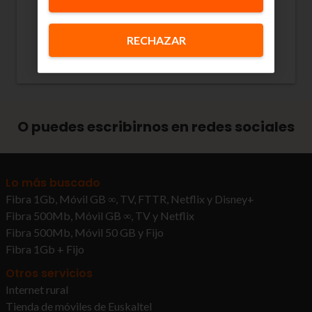
👉 Informazio gehiago duzu
RECHAZAR
Euskaltelen blogean
O puedes escribirnos en redes sociales
Lo más buscado
Fibra 1Gb, Móvil GB ∞, TV, FTTR, Netflix y Disney+
Fibra 500Mb, Móvil GB ∞, TV y Netflix
Fibra 500Mb, Móvil 50 GB y Fijo
Fibra 1Gb + Fijo
Otros servicios
Internet rural
Tienda de móviles de Euskaltel