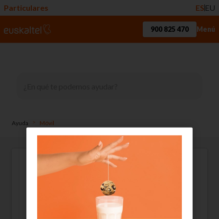
Particulares
ES
EU
900 825 470
Menú
>
Ayuda
Móvil
Euskaltelen zure SIM
txartelaren PINa eta PUKa
Zure
PIN
eta
PUK
kodeak garrantzitsuak dira