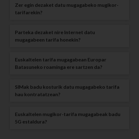
Zer egin dezaket datu mugagabeko mugikor-
tarifarekin?
Parteka dezaket nire Internet datu
mugagabeen tarifa honekin?
Euskaltelen tarifa mugagabean Europar
Batasuneko roaminga ere sartzen da?
SIMak badu kosturik datu mugagabeko tarifa
hau kontratatzean?
Euskaltelen mugikor-tarifa mugagabeak badu
5G estaldura?