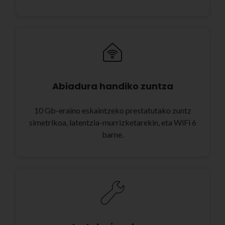
Abiadura handiko zuntza
10 Gb-eraino eskaintzeko prestatutako zuntz
simetrikoa, latentzia-murrizketarekin, eta WiFi 6
barne.