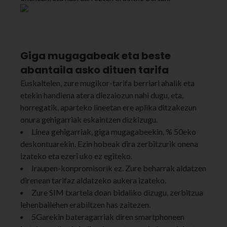
Giga mugagabeak eta beste
abantaila asko dituen tarifa
Euskaltelen, zure mugikor-tarifa berriari ahalik eta
etekin handiena atera diezaiozun nahi dugu, eta,
horregatik, aparteko lineetan ere aplika ditzakezun
onura gehigarriak eskaintzen dizkizugu.
Linea gehigarriak, giga mugagabeekin, % 50eko
deskontuarekin. Ezin hobeak dira zerbitzurik onena
izateko eta ezeri uko ez egiteko.
Iraupen-konpromisorik ez. Zure beharrak aldatzen
direnean tarifaz aldatzeko aukera izateko.
Zure SIM txartela doan bidaliko dizugu, zerbitzua
lehenbailehen erabiltzen has zaitezen.
5Garekin bateragarriak diren smartphoneen