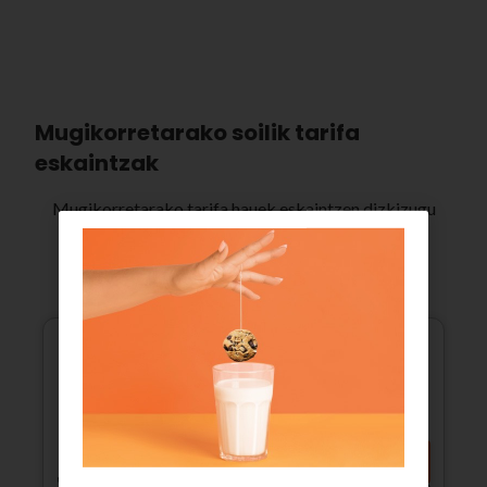
Mugikorretarako soilik tarifa
eskaintzak
Mugikorretarako tarifa hauek eskaintzen dizkizugu
16
€
/
hil
BEZ barne
3 hilabete, ondoren
32,00€/hil
Mugikorra
GB
mugagabeak
Deitu iezadazue
Dei
mugagabeak