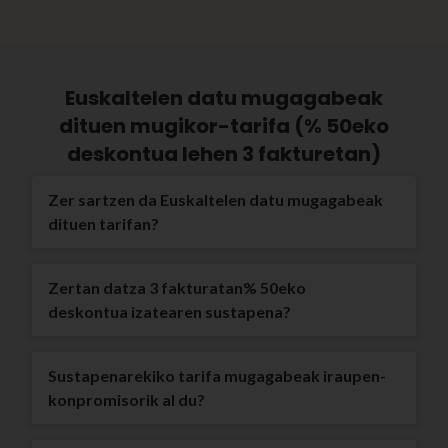
Euskaltelen datu mugagabeak
dituen mugikor-tarifa (% 50eko
deskontua lehen 3 fakturetan)
Zer sartzen da Euskaltelen datu mugagabeak
dituen tarifan?
Zertan datza 3 fakturatan% 50eko
deskontua izatearen sustapena?
Sustapenarekiko tarifa mugagabeak iraupen-
konpromisorik al du?