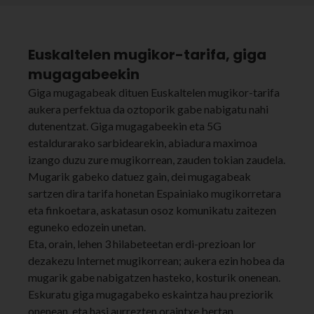
Euskaltelen mugikor-tarifa, giga
mugagabeekin
Giga mugagabeak dituen Euskaltelen mugikor-tarifa
aukera perfektua da oztoporik gabe nabigatu nahi
dutenentzat. Giga mugagabeekin eta 5G
estaldurarako sarbidearekin, abiadura maximoa
izango duzu zure mugikorrean, zauden tokian zaudela.
Mugarik gabeko datuez gain, dei mugagabeak
sartzen dira tarifa honetan Espainiako mugikorretara
eta finkoetara, askatasun osoz komunikatu zaitezen
eguneko edozein unetan.
Eta, orain, lehen 3 hilabeteetan erdi-prezioan lor
dezakezu Internet mugikorrean; aukera ezin hobea da
mugarik gabe nabigatzen hasteko, kosturik onenean.
Eskuratu giga mugagabeko eskaintza hau preziorik
onenean, eta hasi aurrezten oraintxe bertan.