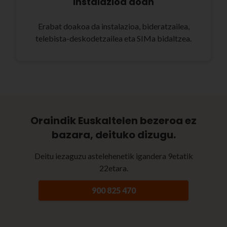
Instalazioa doan
Erabat doakoa da instalazioa, bideratzailea,
telebista-deskodetzailea eta SIMa bidaltzea.
Oraindik Euskaltelen bezeroa ez
bazara, deituko dizugu.
Deitu iezaguzu astelehenetik igandera 9etatik
22etara.
900 825 470