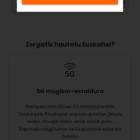
Ikusi xehetasunak
5G Estaldura
Zergatik hautatu Euskaltel?
5G mugikor-estaldura
Nabigatu ziztu bizian 5G teknologiarekin.
Deskargatu fitxategiak segundo gutxitan, jokatu
online, eta egin bideo-deiak etenik gabe.
Enpresako mugikorren tarifa guztiekin eskuratu
daiteke.