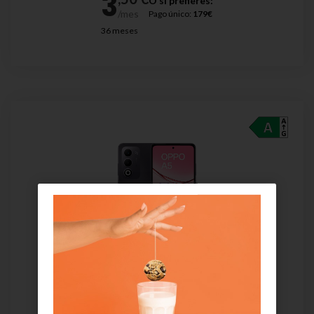
O si prefieres:
Pago único:
179€
36 meses
OPPO A5 4G