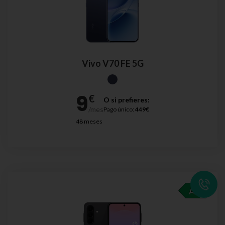
Vivo V70 FE 5G
O si prefieres:
Pago único:
449€
48 meses