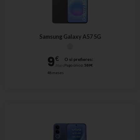
Samsung Galaxy A57 5G
O si prefieres:
Pago único:
589€
48 meses