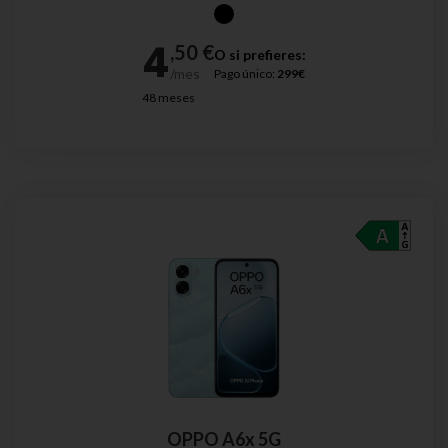
O si prefieres:
Pago único:
299€
48 meses
OPPO A6x 5G