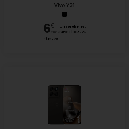
Vivo Y31
O si prefieres:
Pago único:
329€
48 meses