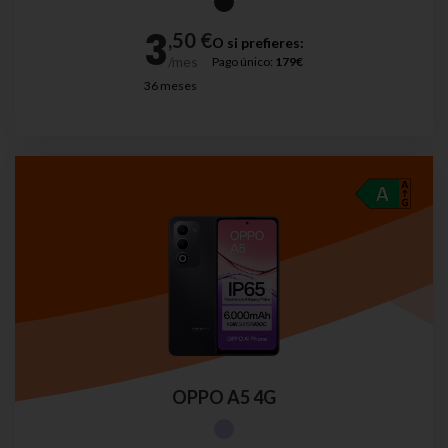
O si prefieres:
Pago único:
179€
36 meses
OPPO A5 4G