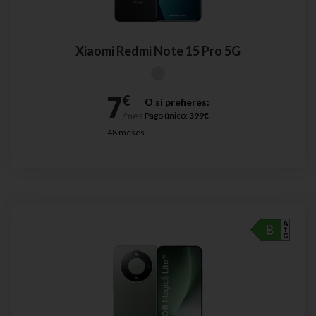
Xiaomi Redmi Note 15 Pro 5G
O si prefieres:
Pago único:
399€
48 meses