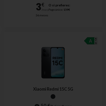
O si prefieres:
Pago único:
159€
36 meses
Xiaomi Redmi 15C 5G