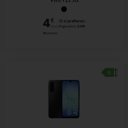
Vivo Y21 5G
O si prefieres:
Pago único:
229€
48 meses