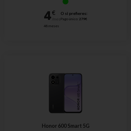
O si prefieres:
Pago único:
279€
48 meses
Honor 600 Smart 5G