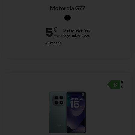
Motorola G77
O si prefieres:
Pago único:
299€
48 meses