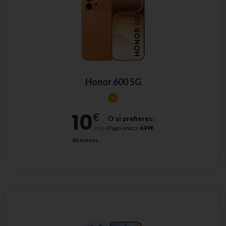
Honor 600 5G
O si prefieres:
Pago único:
699€
48 meses