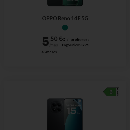
OPPO Reno 14 F 5G
O si prefieres:
Pago único:
379€
48 meses