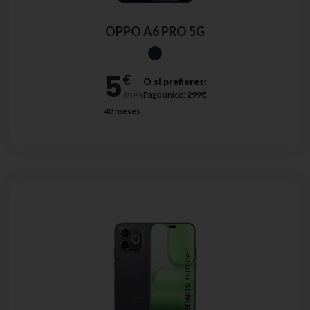
OPPO A6 PRO 5G
O si prefieres:
Pago único:
299€
48 meses