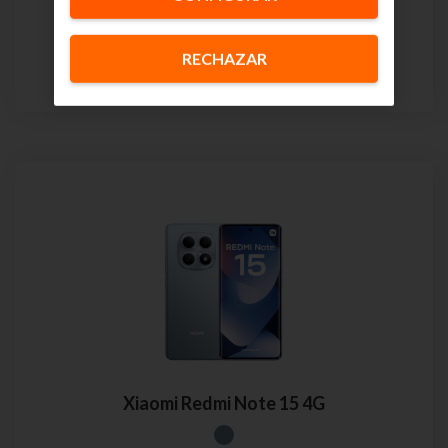
O si prefieres:
Pago único:
79€
RECHAZAR
24 meses
Xiaomi Redmi Note 15 4G