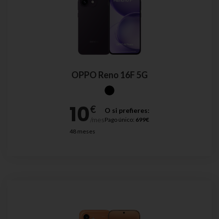
OPPO Reno 16F 5G
O si prefieres:
Pago único:
699€
48 meses