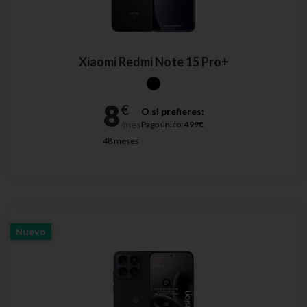
Xiaomi Redmi Note 15 Pro+
O si prefieres:
Pago único:
499€
48 meses
Nuevo