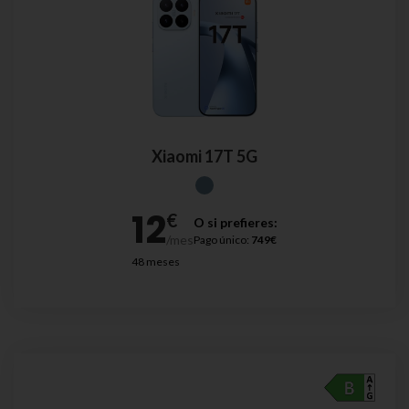
Xiaomi 17T 5G
O si prefieres:
Pago único:
749€
48 meses