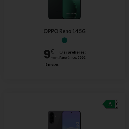
OPPO Reno 14 5G
O si prefieres:
Pago único:
599€
48 meses