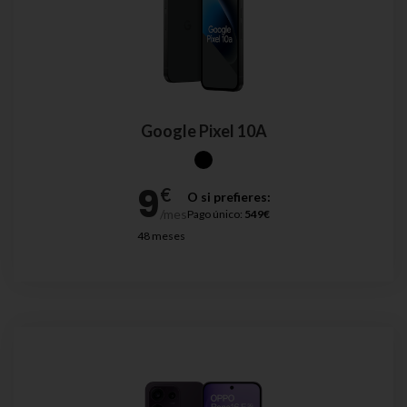
Google Pixel 10A
O si prefieres:
Pago único:
549€
48 meses