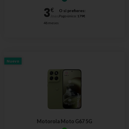
O si prefieres:
Pago único:
179€
48 meses
Nuevo
Motorola Moto G67 5G