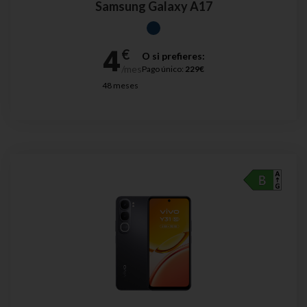
Samsung Galaxy A17
O si prefieres:
Pago único:
229€
48 meses