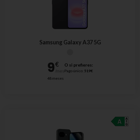
Samsung Galaxy A37 5G
O si prefieres:
Pago único:
519€
48 meses