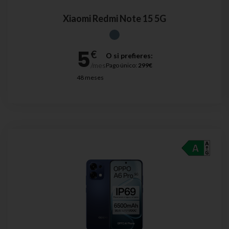
Xiaomi Redmi Note 15 5G
O si prefieres:
Pago único:
299€
48 meses