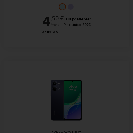
O si prefieres:
Pago único:
209€
36 meses