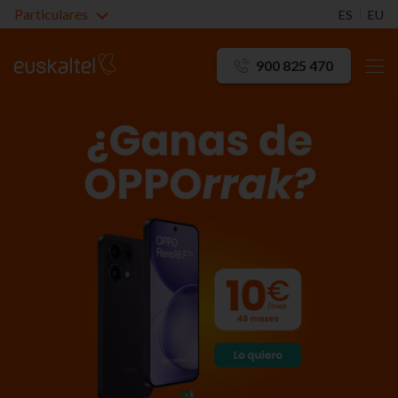
Particulares
ES
EU
900 825 470