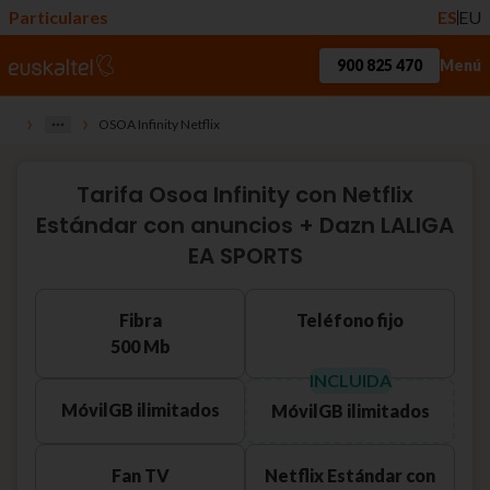
Particulares
ES
EU
900 825 470
Menú
›
›
OSOA Infinity Netflix
Tarifa Osoa Infinity con Netflix
Estándar con anuncios + Dazn LALIGA
EA SPORTS
Fibra
Teléfono fijo
500 Mb
INCLUIDA
Móvil
GB ilimitados
Móvil
GB ilimitados
Fan TV
Netflix Estándar con