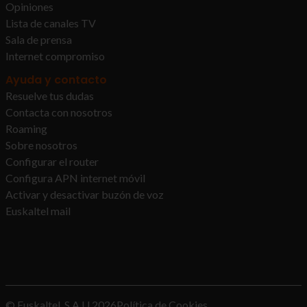
Opiniones
Lista de canales TV
Sala de prensa
Internet compromiso
Ayuda y contacto
Resuelve tus dudas
Contacta con nosotros
Roaming
Sobre nosotros
Configurar el router
Configura APN internet móvil
Activar y desactivar buzón de voz
Euskaltel mail
© Euskaltel, S.A.U
2026
Política de Cookies