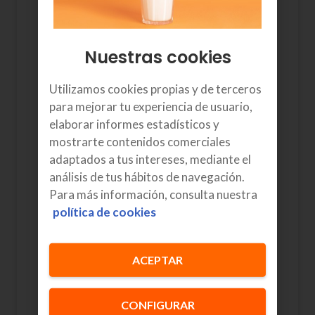
velocidad, sin preocuparte de lo
que gastes cada día, de pasarte de
tu plan de datos. Con los GB
Nuestras cookies
ilimitados de Euskaltel lo tienes
todo.
Utilizamos cookies propias y de terceros
para mejorar tu experiencia de usuario,
elaborar informes estadísticos y
mostrarte contenidos comerciales
Fan TV con 4K y Android
adaptados a tus intereses, mediante el
TV
análisis de tus hábitos de navegación.
Para más información, consulta nuestra
Más de 80 canales con las mejores
política de cookies
series, pelis y realities para todos
los gustos.
ACEPTAR
Netflix Estándar con
CONFIGURAR
anuncios