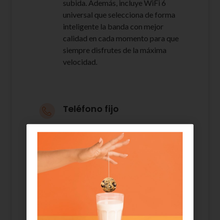
subida. Además, incluye WiFi 6
universal que selecciona de forma
inteligente la banda con mejor
calidad en cada momento para que
siempre disfrutes de la máxima
velocidad.
Teléfono fijo
Nuestra tarifa de teléfono fijo de
4.000 minutos a fijos nacionales.
2 líneas de móvil con GB
ilimitados
Gigas y más gigas a máxima