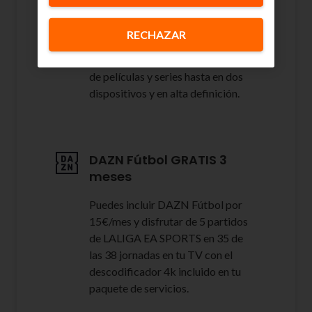
En este pack te incluimos la
RECHAZAR
suscripción de Netflix con
anuncios que te permite disfrutar
de películas y series hasta en dos
dispositivos y en alta definición.
DAZN Fútbol GRATIS 3
meses
Puedes incluir DAZN Fútbol por
15€/mes y disfrutar de 5 partidos
de LALIGA EA SPORTS en 35 de
las 38 jornadas en tu TV con el
descodificador 4k incluido en tu
paquete de servicios.