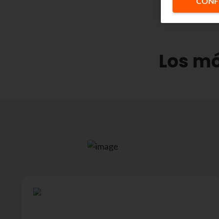
CONF
Los mó