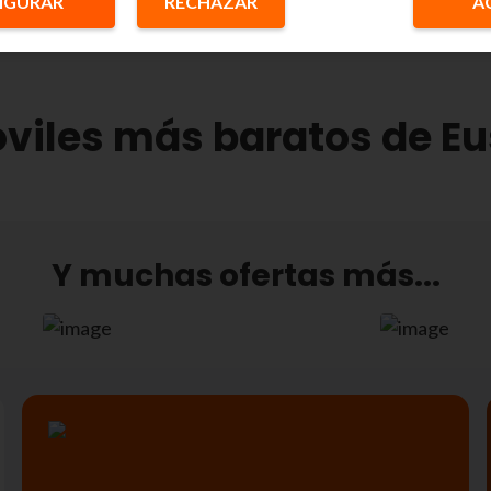
IGURAR
RECHAZAR
A
viles más baratos de Eu
Y muchas ofertas más...