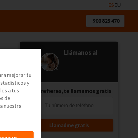
ES
EU
900 825 470
Llámanos al
900 825 470
ara mejorar tu
stadísticos y
os a tus
O si prefieres, te llamamos gratis
os de
a nuestra
Llamadme gratis