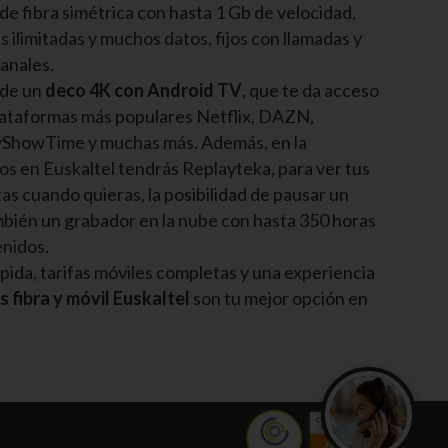
de fibra simétrica con hasta 1 Gb de velocidad,
s ilimitadas y muchos datos, fijos con llamadas y
canales.
 de un
deco 4K con Android TV
, que te da acceso
 plataformas más populares Netflix, DAZN,
yShowTime y muchas más. Además, en la
os en Euskaltel tendrás Replayteka, para ver tus
as cuando quieras, la posibilidad de pausar un
bién un grabador en la nube con hasta 350 horas
enidos.
pida, tarifas móviles completas y una experiencia
s fibra y móvil Euskaltel
son tu mejor opción en
¿Quieres con
Te asesoramos