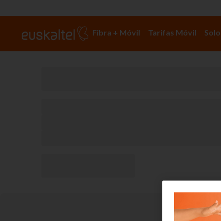
Fibra + Móvil
Tarifas Móvil
Solo