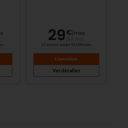
29
€
s
/
mes
IVA incl.
es
12 meses, luego 44,00€/mes
Llamadme
Ver detalles