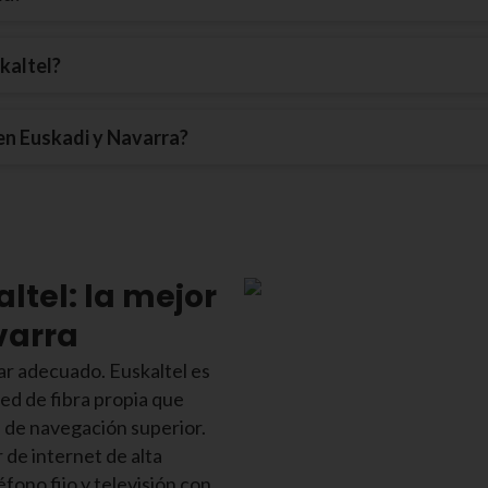
skaltel?
en Euskadi y Navarra?
altel: la mejor
varra
gar adecuado. Euskaltel es
red de fibra propia que
a de navegación superior.
 de internet de alta
léfono fijo y televisión con