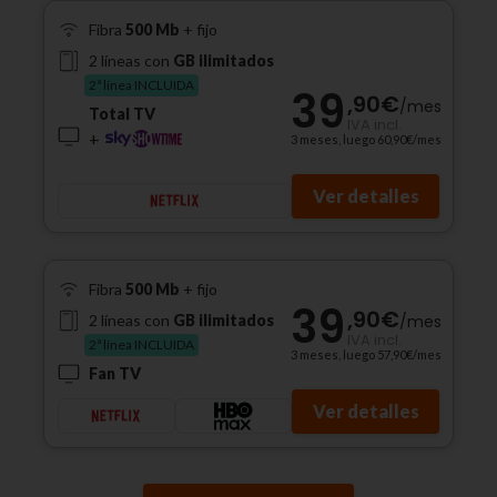
Fibra
500 Mb
+ fijo
2 líneas con
GB ilimitados
2ª línea INCLUIDA
39
,90
€
/
mes
Total TV
IVA incl.
+
3 meses, luego 60,90€/mes
Ver detalles
Fibra
500 Mb
+ fijo
39
,90
€
/
mes
2 líneas con
GB ilimitados
IVA incl.
2ª línea INCLUIDA
3 meses, luego 57,90€/mes
Fan TV
Ver detalles