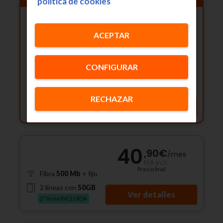
política de cookies
🎁 Dispositivo GRATIS
Fibra
1 Gb
+ fijo
2 líneas con
GB ilimitados
ACEPTAR
2ª línea INCLUIDA
51
,90
€
Total TV
/
mes
+
CONFIGURAR
IVA incl.
3 meses, luego
68,90€/mes
FTTR
RECHAZAR
Ver detalles
40
,90
€
/
mes
IVA incl.
Precio final
Fibra
500 Mb
+ fijo
2 líneas con
50GB
Ver detalles
2ª línea INCLUIDA