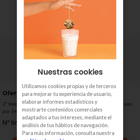
Comprueba tu cobertura de fibra
Nuestras cookies
Utilizamos cookies propias y de terceros
Ofertas con fibra y móvil de Euskaltel
para mejorar tu experiencia de usuario,
elaborar informes estadísticos y
2ª línea móvil
INCLUIDA
. ¿Necesitas más? Añade más líneas
mostrarte contenidos comerciales
por 3 €/mes.
adaptados a tus intereses, mediante el
Nº líneas:
1
2
3
4
5
análisis de tus hábitos de navegación.
Para más información, consulta nuestra