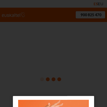
ES
EU
900 825 470