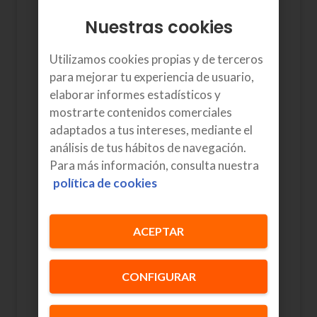
todo.
Nuestras cookies
Utilizamos cookies propias y de terceros
para mejorar tu experiencia de usuario,
Fan TV con 4K y Android
elaborar informes estadísticos y
TV
mostrarte contenidos comerciales
Más de 80 canales con las mejores
adaptados a tus intereses, mediante el
series, pelis y realities para todos
análisis de tus hábitos de navegación.
los gustos.
Para más información, consulta nuestra
política de cookies
Netflix Estándar con
ACEPTAR
anuncios
En este pack te incluimos la
CONFIGURAR
suscripción de Netflix con
anuncios que te permite disfrutar