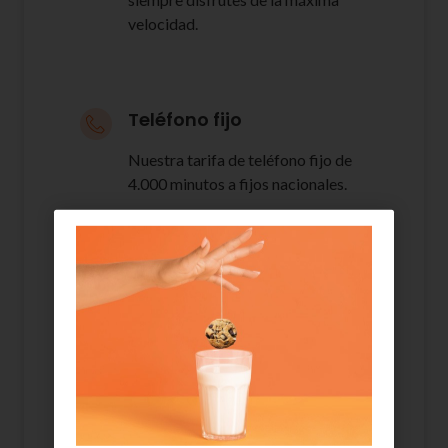
velocidad.
Teléfono fijo
Nuestra tarifa de teléfono fijo de
4.000 minutos a fijos nacionales.
2 líneas de móvil con GB
ilimitados
Gigas y más gigas a máxima
velocidad, sin preocuparte de lo
que gastes cada día, de pasarte de
tu plan de datos. Con los GB
ilimitados de Euskaltel lo tienes