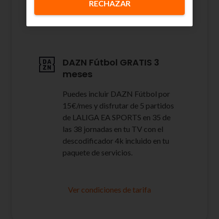
RECHAZAR
de películas y series hasta en dos
dispositivos y en alta definición.
DAZN Fútbol GRATIS 3
meses
Puedes incluir DAZN Fútbol por
15€/mes y disfrutar de 5 partidos
de LALIGA EA SPORTS en 35 de
las 38 jornadas en tu TV con el
descodificador 4k incluido en tu
paquete de servicios.
Ver condiciones de tarifa