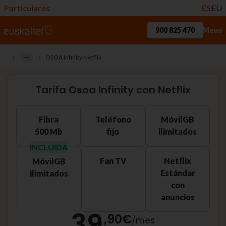
Particulares
ES
EU
900 825 470
Menú
›
›
OSOA Infinity Netflix
Tarifa Osoa Infinity con Netflix
Fibra
Teléfono
Móvil
GB
500 Mb
fijo
ilimitados
INCLUIDA
Fan TV
Netflix
Móvil
GB
Estándar
ilimitados
con
anuncios
39
,90
€
/
mes