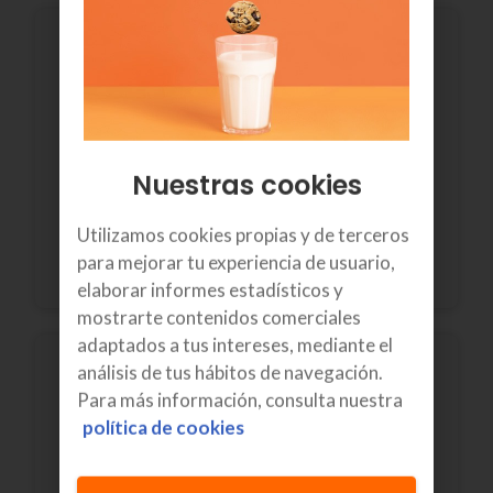
Navegarás más rápido
Con el 5G navegarás hasta 10 veces más rápido
Nuestras cookies
que con el 4G. De esta forma, disfrutarás de
mayor velocidad y rapidez la hora de vídeos en
Utilizamos cookies propias y de terceros
streaming, descargar apps o compartir
para mejorar tu experiencia de usuario,
contenidos.
elaborar informes estadísticos y
mostrarte contenidos comerciales
adaptados a tus intereses, mediante el
análisis de tus hábitos de navegación.
Para más información, consulta nuestra
política de cookies
Tendrás más cobertura
Hemos duplicado el número de antenas móviles,