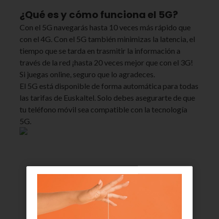
¿Qué es y cómo funciona el 5G?
Con el 5G navegarás hasta 10 veces más rápido que
con el 4G. Con el 5G también minimizas la latencia, el
tiempo que se tarda en trasmitir la información a
través de la red ¡hasta 20 veces mejor que con el 3G!
Si juegas online, seguro que lo agradeces.
El 5G está disponible de forma automática para todas
las tarifas de Euskaltel. Solo debes asegurarte de que
tu teléfono móvil sea compatible con la tecnología
5G.
Las tarifas de móvil incluyen
llamadas ilimitadas y 5G