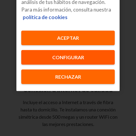
análisis de tus hábitos de navegación.
Para más información, consulta nuestra
Precio definitivo
política de cookies
Nuestro compromiso es de largo plazo, con
precios definitivos. Para que sigas disfrutando de
ACEPTAR
tu conexión y del descuento en tu banda ancha.
CONFIGURAR
RECHAZAR
Conexión a internet de calidad
Incluye el acceso a Internet a través de fibra
hasta tu domicilio. Te instalamos una conexión
simétrica desde 500 megas y un router WiFi con
las mejores prestaciones.