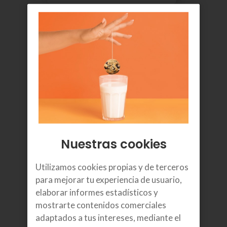
¿Qué es Internet Compromiso?
Para familias con menos recursos
Nuestras cookies
Euskaltel se compromete con aquellas familias
que disponen de menos recursos para ofrecer un
Utilizamos cookies propias y de terceros
servicio de calidad a un precio reducido.
para mejorar tu experiencia de usuario,
elaborar informes estadísticos y
mostrarte contenidos comerciales
adaptados a tus intereses, mediante el