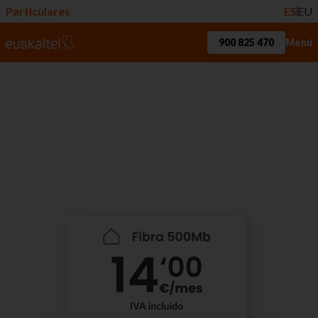
Particulares
ES
EU
900 825 470
Menú
Internet Compromiso
Que nadie se quede atrás. Gracias a
Euskaltel, podrás recibir una ayuda de 240€
al año en el servicio de Internet.