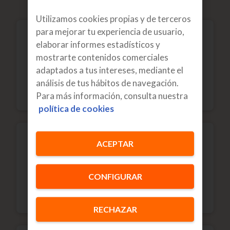
multimedia
Utilizamos cookies propias y de terceros
para mejorar tu experiencia de usuario,
elaborar informes estadísticos y
mostrarte contenidos comerciales
Robo y hurto
adaptados a tus intereses, mediante el
análisis de tus hábitos de navegación.
Te reemplazamos tu móvil en 1 día laborable.
Para más información, consulta nuestra
política de cookies
ACEPTAR
Daños accidentales
CONFIGURAR
Golpes, rotura de pantalla y daños por líquidos.
RECHAZAR