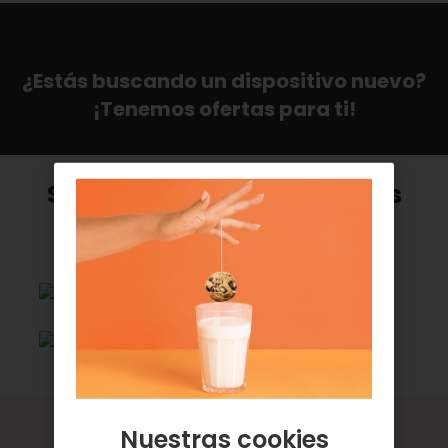
¿Estás buscando un dispositivo nuevo?
¡Tenemos ofertas para ti!
Selecciona tu seguro con las
mejores coberturas
Ventajas de tu seguro móvil o
Nuestras cookies