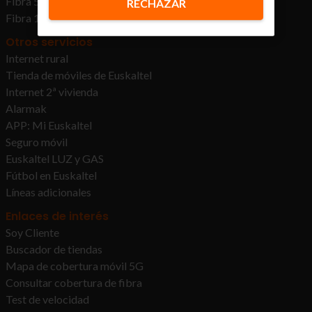
Fibra 500Mb, Móvil 50 GB y Fijo
RECHAZAR
Fibra 1Gb + Fijo
Otros servicios
Internet rural
Tienda de móviles de Euskaltel
Internet 2ª vivienda
Alarmak
APP: Mi Euskaltel
Seguro móvil
Euskaltel LUZ y GAS
Fútbol en Euskaltel
Líneas adicionales
Enlaces de interés
Soy Cliente
Buscador de tiendas
Mapa de cobertura móvil 5G
Consultar cobertura de fibra
Test de velocidad