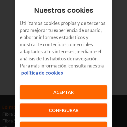
consultarse el apartado específico de la página
de Internet de la Comisión Nacional de los
Nuestras cookies
Mercados y la Competencia relativo a la
Calidad de Servicio.
Utilizamos cookies propias y de terceros
para mejorar tu experiencia de usuario,
El
panel de parámetros de calidad de servicio
elaborar informes estadísticos y
de la Comisión Nacional de los Mercados y la
mostrarte contenidos comerciales
Competencia puede consultarse para una
mayor información sobre los valores de los
adaptados a tus intereses, mediante el
parámetros de Calidad de Servicio obtenidos
análisis de tus hábitos de navegación.
por los diferentes operadores.
Para más información, consulta nuestra
política de cookies
Último informe
ACEPTAR
Lo más buscado
CONFIGURAR
Fibra 1Gb, Móvil GB ∞, TV, FTTR, Netflix y Disney+
Fibra 500Mb, Móvil GB ∞, TV y Netflix