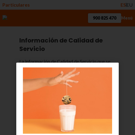
Particulares
ES
EU
900 825 470
Menú
Información de Calidad de
Servicio
La información de Calidad de Servicio que se
facilita en los apartados siguientes se ha
elaborado según lo establecido en la
Resolución, de 23 de enero 2025
, por la que se
establecen los parámetros de calidad de
servicio y sus métodos de medición según
establece el artículo 69 de la Ley General de
Telecomunicaciones.
Para una mayor información sobre la
regulación de la
Calidad de Servicio
puede