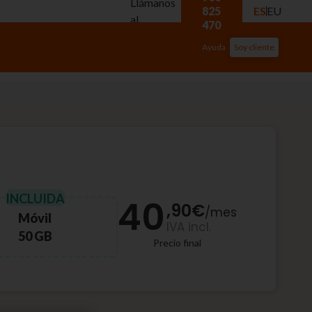
Llámanos
825
ES
EU
al
470
Ayuda
Soy cliente
INCLUIDA
40
,90
€
/
mes
Móvil
IVA incl.
50 GB
Precio final