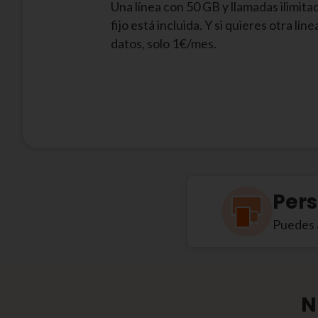
Una línea con 50 GB y llamadas ilimitad
fijo está incluida. Y si quieres otra lín
datos, solo 1€/mes.
Pers
Puedes a
N