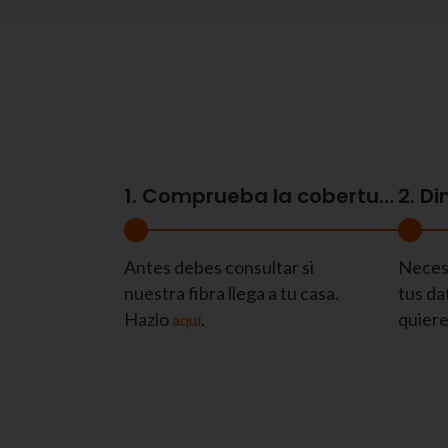
1. Comprueba la cobertura
2. D
Antes debes consultar si
Necesi
nuestra fibra llega a tu casa.
tus da
Hazlo
.
quiere
aquí