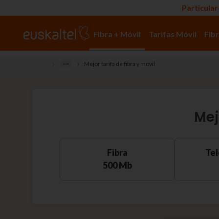
Particula
Fibra + Móvil
Tarifas Móvil
Fibr
›
›
Mejor tarifa de fibra y movil
Mej
Fibra
Tel
500 Mb