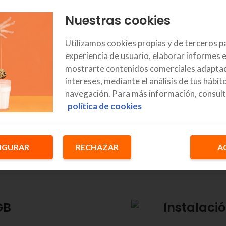
Nuestras cookies
Utilizamos cookies propias y de terceros p
experiencia de usuario, elaborar informes e
mostrarte contenidos comerciales adaptad
Teléfono fi
intereses, mediante el análisis de tus hábit
navegación. Para más información, consult
ismos megas de bajada
Nuestra tarifa d
política de cookies
 universal que
nacionales.
nda con mejor calidad en
utes de la máxima
IGURAR
RECHAZAR
A
GB
Instalació