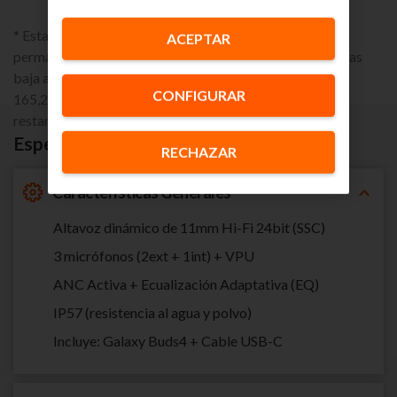
* Esta promoción lleva asociado un compromiso de
ACEPTAR
permanencia en el servicio de móvil de 24 meses. Si causas
baja antes de los 24 meses tendrás una penalización de
CONFIGURAR
165,29€, prorrateables según el tiempo de permanencia
restante.
Especificaciones
RECHAZAR
Características Generales
Altavoz dinámico de 11mm Hi-Fi 24bit (SSC)
3 micrófonos (2ext + 1int) + VPU
ANC Activa + Ecualización Adaptativa (EQ)
IP57 (resistencia al agua y polvo)
Incluye: Galaxy Buds4 + Cable USB-C