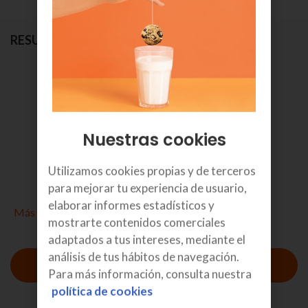
RESUMEN
Selecciona el tipo de pago
3
€/mes
Nuestras cookies
IVA incl.
Utilizamos cookies propias y de terceros
por 48 meses
para mejorar tu experiencia de usuario,
elaborar informes estadísticos y
Más detalles
mostrarte contenidos comerciales
adaptados a tus intereses, mediante el
análisis de tus hábitos de navegación.
Para más información, consulta nuestra
política de cookies