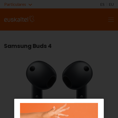
Particulares
ES
EU
Samsung Buds 4