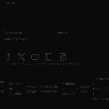
Móvil
TV
Conócenos
Tiendas
Sala de prensa
© Euskaltel, S.A.U. Todos los derechos reservados
Platafor
nes
Política
Calidad
de
Aviso
Política de
Canal
de
de
resolució
ión
Legal
Privacidad
Ético
Cookies
servicio
de
conflicto