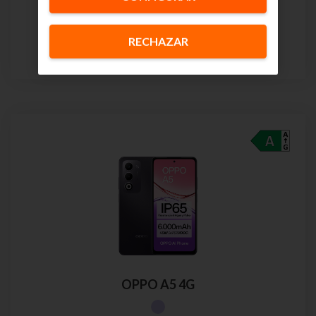
O si prefieres:
Pago único:
179€
RECHAZAR
48 meses
OPPO A5 4G