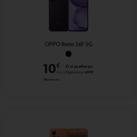
OPPO Reno 16F 5G
O si prefieres:
Pago único:
699€
48 meses