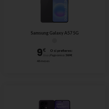
Samsung Galaxy A57 5G
O si prefieres:
Pago único:
589€
48 meses