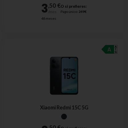
O si prefieres:
Pago único:
249€
48 meses
Xiaomi Redmi 15C 5G