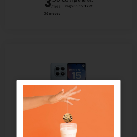
O si prefieres:
Pago único:
179€
36 meses
Xiaomi Redmi Note 15 4G