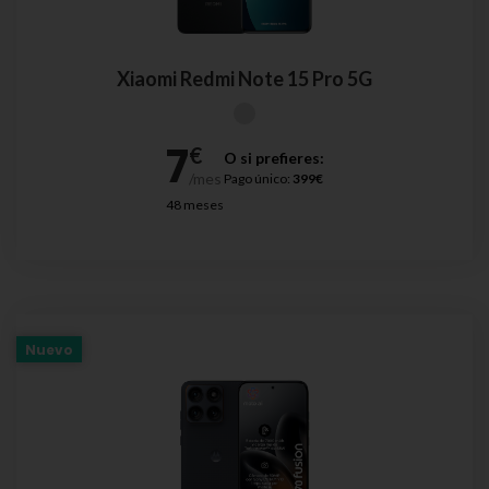
Xiaomi Redmi Note 15 Pro 5G
O si prefieres:
Pago único:
399€
48 meses
Nuevo