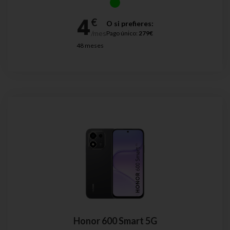
O si prefieres:
Pago único:
279€
48 meses
Honor 600 Smart 5G