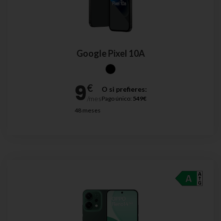
Google Pixel 10A
O si prefieres:
Pago único:
549€
48 meses