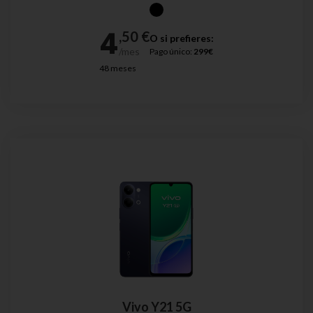
O si prefieres:
Pago único:
299€
48 meses
Vivo Y21 5G