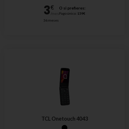
O si prefieres:
Pago único:
159€
36 meses
TCL Onetouch 4043