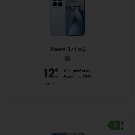
Xiaomi 17T 5G
O si prefieres:
Pago único:
749€
48 meses