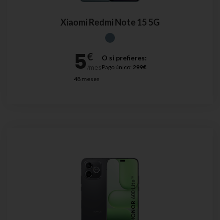
Xiaomi Redmi Note 15 5G
O si prefieres:
Pago único:
299€
48 meses