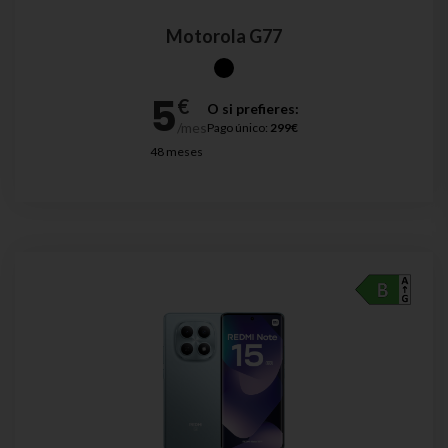
Motorola G77
O si prefieres:
Pago único:
299€
48 meses