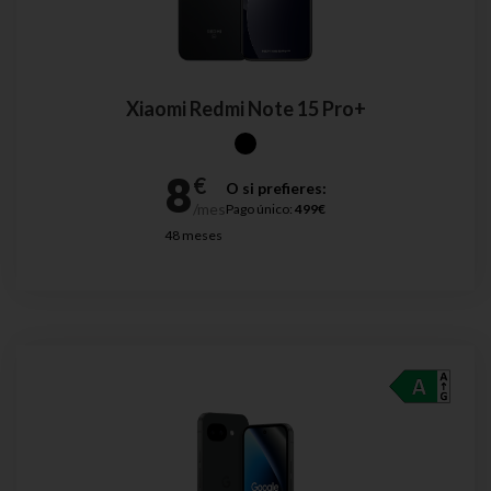
Xiaomi Redmi Note 15 Pro+
O si prefieres:
Pago único:
499€
48 meses