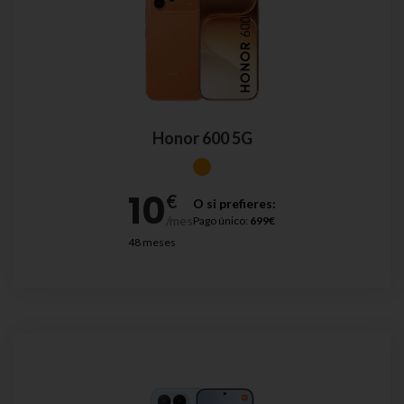
Honor 600 5G
O si prefieres:
Pago único:
699€
48 meses