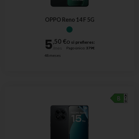
OPPO Reno 14 F 5G
O si prefieres:
Pago único:
379€
48 meses