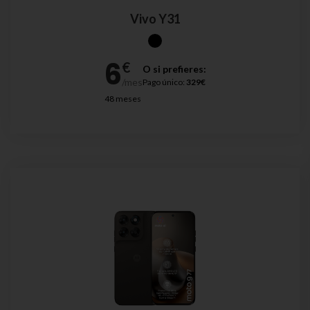
Vivo Y31
O si prefieres:
Pago único:
329€
48 meses