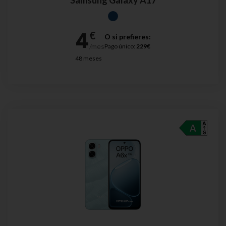
Samsung Galaxy A17
O si prefieres:
Pago único:
229€
48 meses