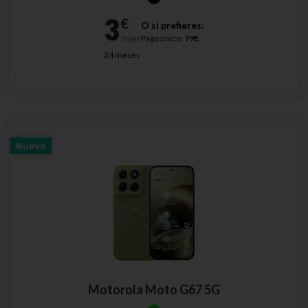
O si prefieres:
Pago único:
79€
24 meses
Nuevo
Motorola Moto G67 5G