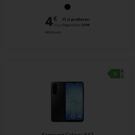
O si prefieres:
Pago único:
229€
48 meses