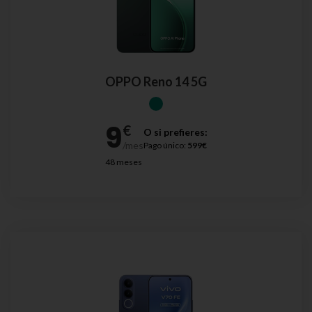
OPPO Reno 14 5G
O si prefieres:
Pago único:
599€
48 meses