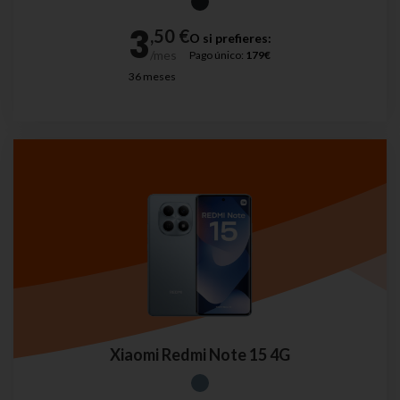
O si prefieres:
Pago único:
179€
36 meses
Xiaomi Redmi Note 15 4G