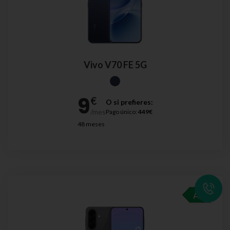
Vivo V70 FE 5G
O si prefieres:
Pago único:
449€
48 meses