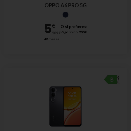
OPPO A6 PRO 5G
O si prefieres:
Pago único:
299€
48 meses