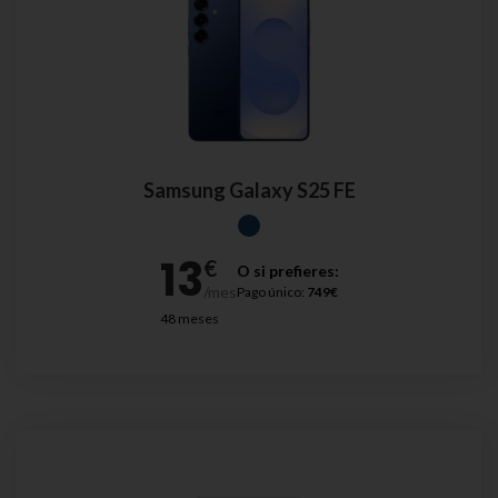
Samsung Galaxy S25 FE
O si prefieres:
Pago único:
749€
48 meses