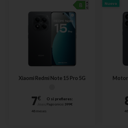
Nuevo
Xiaomi Redmi Note 15 Pro 5G
Motoro
O si prefieres:
Pago único:
399€
48 meses
4