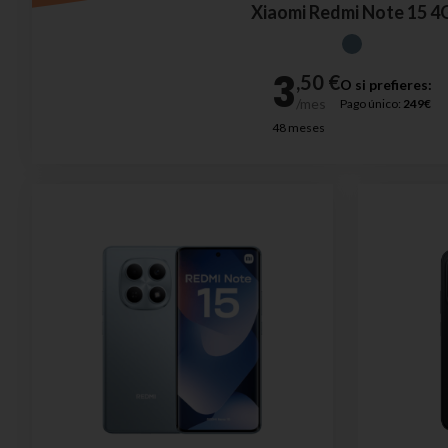
Xiaomi Redmi Note 15 4
O si prefieres:
Pago único:
249€
48 meses