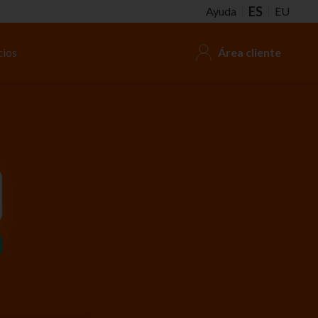
ES
Ayuda
EU
cios
Área cliente