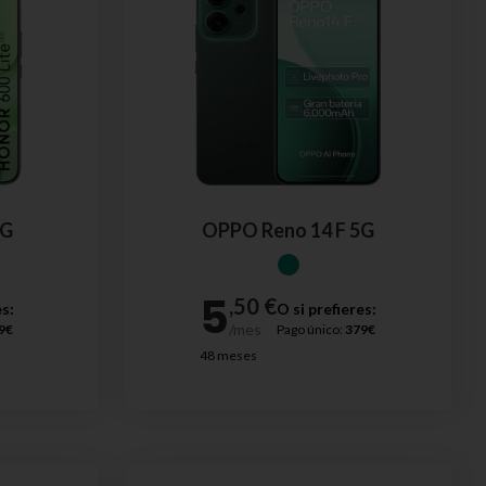
5G
OPPO Reno 14 F 5G
es:
O si prefieres:
9€
Pago único:
379€
48 meses