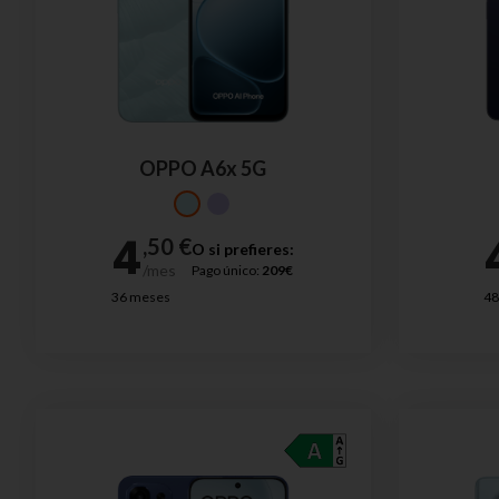
OPPO A6x 5G
O si prefieres:
Pago único:
209€
36 meses
48