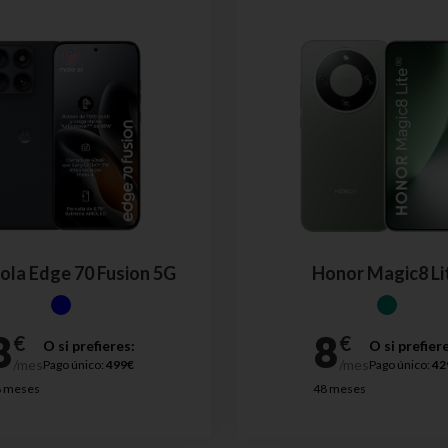
la Edge 70 Fusion 5G
Honor Magic8 Li
O si prefieres:
O si prefier
Pago único:
499€
Pago único:
42
8 meses
48 meses