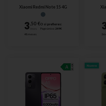
Xiaomi Redmi Note 15 4G
Xi
O si prefieres:
Pago único:
249€
48 meses
36
Nuevo