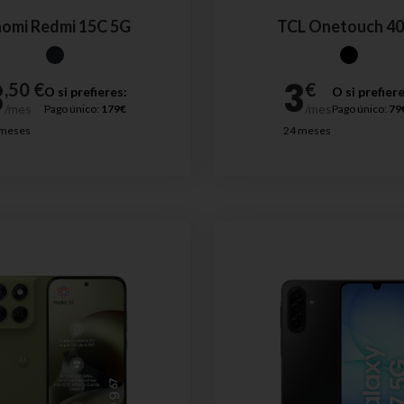
aomi Redmi 15C 5G
TCL Onetouch 4
O si prefieres:
O si prefiere
Pago único:
179€
Pago único:
79
 meses
24 meses