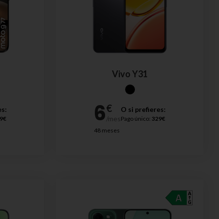
Vivo Y31
es:
O si prefieres:
9€
Pago único:
329€
48 meses