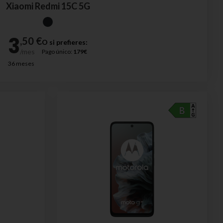
Xiaomi Redmi 15C 5G
O si prefieres:
Pago único:
179€
36 meses