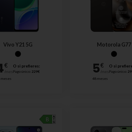
Vivo Y21 5G
Motorola G77
O si prefieres:
O si prefier
Pago único:
229€
Pago único:
29
 meses
48 meses