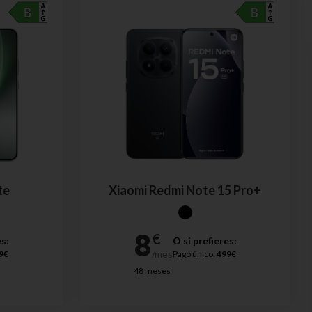
te
Xiaomi Redmi Note 15 Pro+
es:
O si prefieres:
9€
Pago único:
499€
48 meses