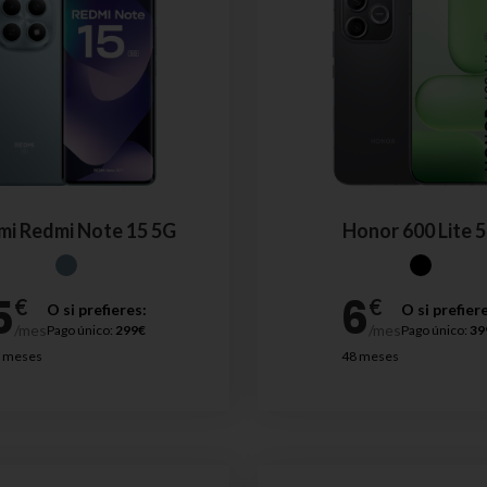
mi Redmi Note 15 5G
Honor 600 Lite 
O si prefieres:
O si prefier
Pago único:
299€
Pago único:
39
 meses
48 meses