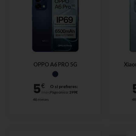
OPPO A6 PRO 5G
Xiao
O si prefieres:
Pago único:
299€
48 meses
48