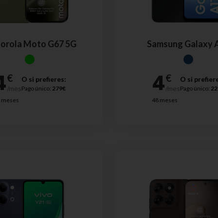
orola Moto G67 5G
Samsung Galaxy 
O si prefieres:
O si prefier
Pago único:
279€
Pago único:
22
 meses
48 meses