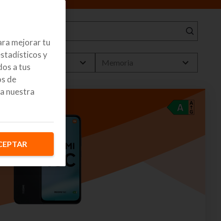
ara mejorar tu
stadísticos y
Precio
Memoria
os a tus
os de
a nuestra
CEPTAR