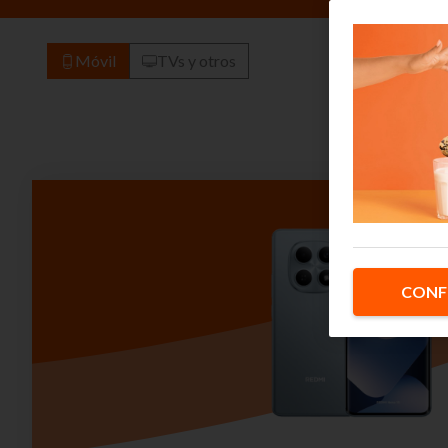
Móvil
TVs y otros
CONF