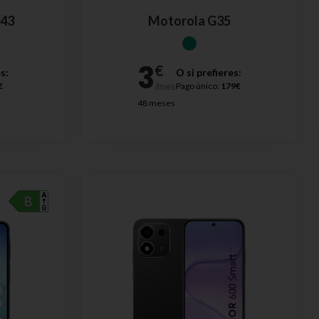
043
Motorola G35
s:
O si prefieres:
€
Pago único:
179€
48 meses