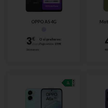
OPPO A5 4G
Mot
O si prefieres:
Pago único:
159€
36 meses
48