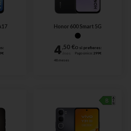
A17
Honor 600 Smart 5G
es:
O si prefieres:
9€
Pago único:
299€
48 meses