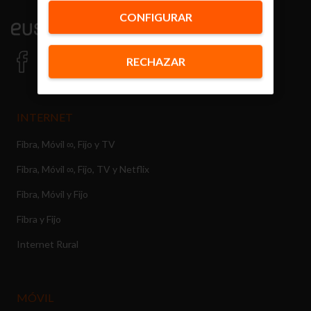
CONFIGURAR
RECHAZAR
INTERNET
Fibra, Móvil ∞, Fijo y TV
Fibra, Móvil ∞, Fijo, TV y Netflix
Fibra, Móvil y Fijo
Fibra y Fijo
Internet Rural
MÓVIL