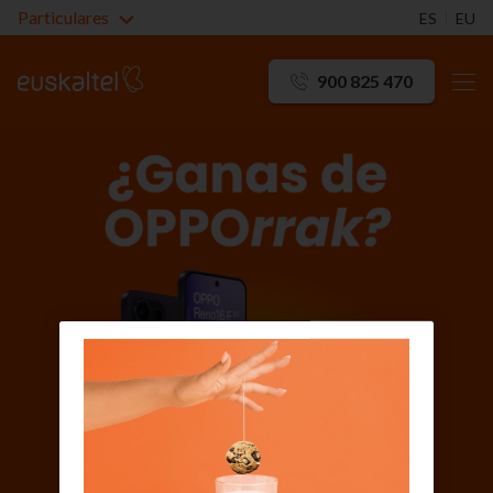
Particulares
ES
EU
900 825 470