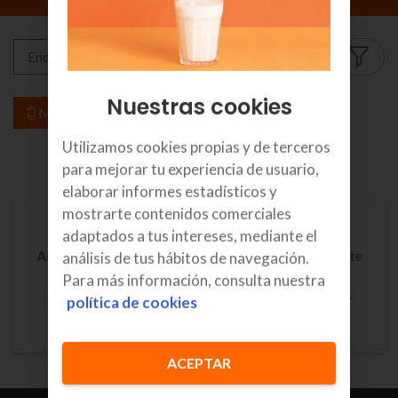
Nuestras cookies
Móvil
TVs y otros
Utilizamos cookies propias y de terceros
para mejorar tu experiencia de usuario,
1
2
elaborar informes estadísticos y
mostrarte contenidos comerciales
Información sobre objetos conectados (Data
adaptados a tus intereses, mediante el
Act.):
Consulta
aquí
la información de cada fabricante
análisis de tus hábitos de navegación.
sobre los datos que generan sus Dispositivos
Para más información, consulta nuestra
Conectados y cómo ejercer el derecho de acceso y
política de cookies
portabilidad, según la Ley de Datos de la UE.
ACEPTAR