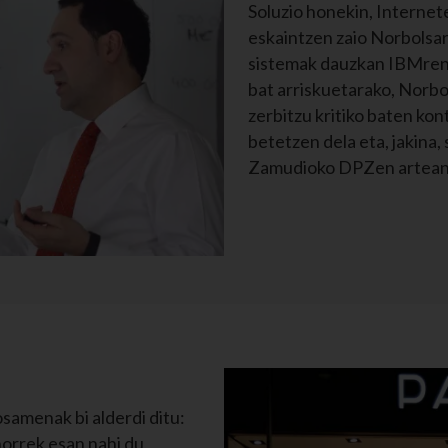
Soluzio honekin, Interne
eskaintzen zaio Norbolsari
sistemak dauzkan IBMren 
bat arriskuetarako, Norb
zerbitzu kritiko baten kon
betetzen dela eta, jakina
Zamudioko DPZen artean
samenak bi alderdi ditu:
horrek esan nahi du,