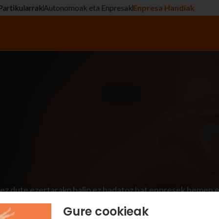
Partikularrak
Autonomoak eta Enpresak
Enpresa Handiak
ez dute ezertarako balio ez badatoz bat enpresek hemen e
egun erantzun egokiak emateko lan egiten dugu, gure ustez
Gure cookieak