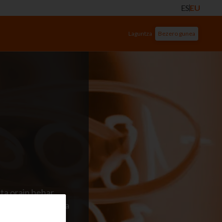
ES
EU
Laguntza
Bezero gunea
ta orain behar
 haiei entzutea da