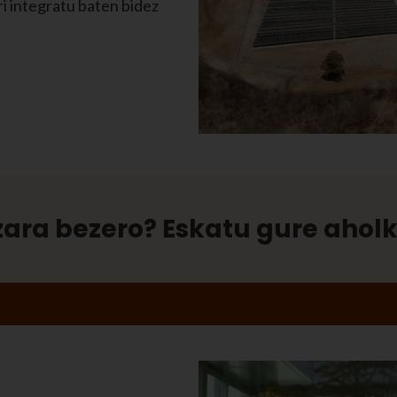
ri integratu baten bidez
zara bezero? Eskatu gure aholk