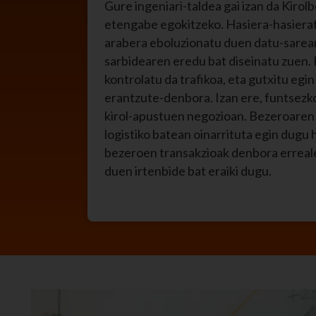
Gure ingeniari-taldea gai izan da Kiro
etengabe egokitzeko. Hasiera-hasiera
arabera eboluzionatu duen datu-sarea
sarbidearen eredu bat diseinatu zuen. 
kontrolatu da trafikoa, eta gutxitu eg
erantzute-denbora. Izan ere, funtsezkoa
kirol-apustuen negozioan. Bezeroaren
logistiko batean oinarrituta egin dugu h
bezeroen transakzioak denbora erreal
duen irtenbide bat eraiki dugu.