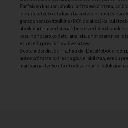
Parfoisen kasuan, aholkularitza eskaintzea, adibi
identifikatzeko eta kasu bakoitzean inbertsioarek
gorabeherako itzulkina (ROI delakoa) kalkulatzek
aholkularitza-zerbitzuak beste zerbitzu hauek er
kasu horietarako datu-analisia, enpresaren saile
eta eredu prediktiboak ezartzea.
Beste alderdia, berriz, hau da: DataRobot eredu 
automatizatzeko tresna gisa erabiltzea, eredu pr
martxan jartzeko eta etorkizunean produkzioan a