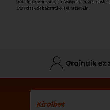
pribatua eta adimen artifiziala eskaintzea, euskar
eta solaskide bakarreko laguntzarekin.
Oraindik ez 
Kirolbet