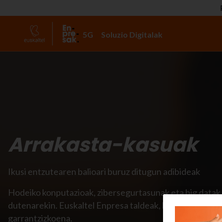
5G
Soluzio Digitalak
Arrakasta-kasuak
Ikusi entzutearen balioari buruz ditugun adibideak
Hodeiko konputazioak, zibersegurtasunak eta big datak 
dutenarekin. Euskaltel Enpresa taldeak, bezeroei gaur 
garrantzizkoena.