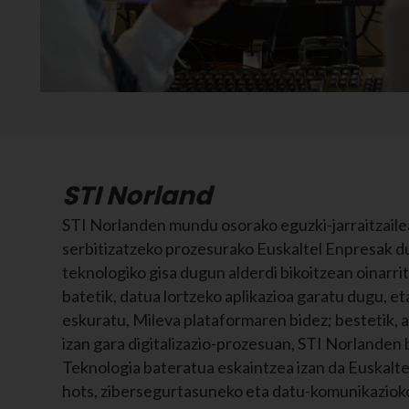
STI Norland
STI Norlanden mundu osorako eguzki-jarraitzaile
serbitizatzeko prozesurako Euskaltel Enpresak 
teknologiko gisa dugun alderdi bikoitzean oinarrit
batetik, datua lortzeko aplikazioa garatu dugu, e
eskuratu, Mileva plataformaren bidez; bestetik, a
izan gara digitalizazio-prozesuan, STI Norlanden 
Teknologia bateratua eskaintzea izan da Euskalt
hots, zibersegurtasuneko eta datu-komunikazioko