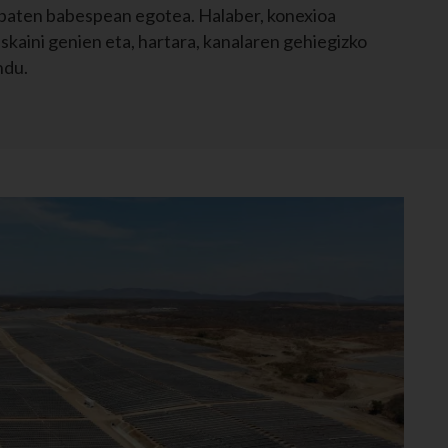
baten babespean egotea. Halaber, konexioa
skaini genien eta, hartara, kanalaren gehiegizko
ndu.