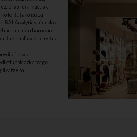
dez, erabilera-kasuak
iko lortutako gutxi
o. BAI Analytics bidezko
e hartzen ditu barnean:
tan duen balioa erakustea
prediktiboak
ediktiboak azkarrago
plikatzeko.