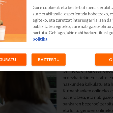
Gure cookieak eta beste batzuenak erabilt
zure erabiltzaile-esperientzia hobetzeko, e
egiteko, eta zuretzat interesgarria izan da
publizitatea egiteko, zure nabigazio-ohitu
hartuta. Gehiago jakin nahi baduzu, ikusi g
politika
GURATU
BAZTERTU
O
Kutxabank
Onlineko eragiketen egoe
ordezkariekin Euskaltel E
hazkundea kalkulatu eta h
Kutxanbanken onlineko ze
bat eratzea, eta nabigazi
bankaren bezeroei zerbit
eta lortu genuen onlineko