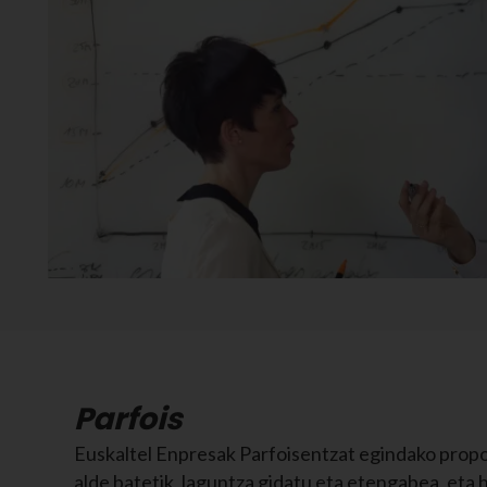
Parfois
Euskaltel Enpresak Parfoisentzat egindako propo
alde batetik, laguntza gidatu eta etengabea, eta 