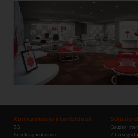
Komunikazio irtenbideak
Soluzio d
5G
Gauzen Inter
Konektagarritasuna
Zibersegurt