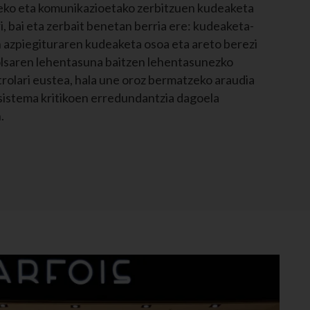
teko eta komunikazioetako zerbitzuen kudeaketa
, bai eta zerbait benetan berria ere: kudeaketa-
azpiegituraren kudeaketa osoa eta areto berezi
olsaren lehentasuna baitzen lehentasunezko
trolari eustea, hala une oroz bermatzeko araudia
, sistema kritikoen erredundantzia dagoela
.