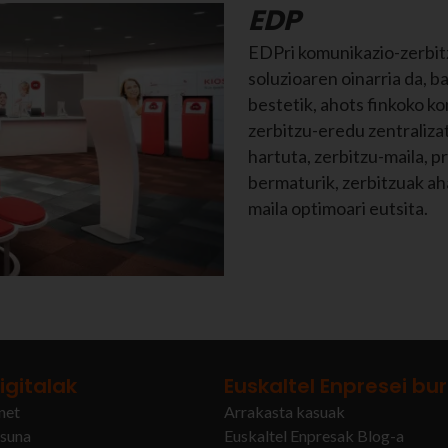
EDP
EDPri komunikazio-zerbit
soluzioaren oinarria da, b
bestetik, ahots finkoko k
zerbitzu-eredu zentraliza
hartuta, zerbitzu-maila, p
bermaturik, zerbitzuak ah
maila optimoari eutsita.
igitalak
Euskaltel Enpresei bu
net
Arrakasta kasuak
asuna
Euskaltel Enpresak Blog-a