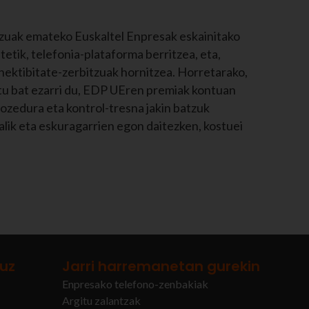
zuak emateko Euskaltel Enpresak eskainitako
atetik, telefonia-plataforma berritzea, eta,
onektibitate-zerbitzuak hornitzea. Horretarako,
tu bat ezarri du, EDP UEren premiak kontuan
rozedura eta kontrol-tresna jakin batzuk
alik eta eskuragarrien egon daitezken, kostuei
ruz
Jarri harremanetan gurekin
Enpresako telefono-zenbakiak
Argitu zalantzak