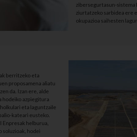
zibersegurtasun-sistema 
ziurtatzeko sarbidea ere e
okupazioa saihesten lagu
ak berritzeko eta
duen proposamena aliatu
zen da. Izan ere, alde
ta hodeiko azpiegitura
holkulari eta laguntzaile
balio-kateari eusteko.
el Enpresak helburua,
 soluzioak, hodei