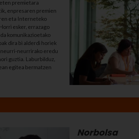
lbeten premietara
tik, enpresaren premien
ren eta Interneteko
Horri esker, errazago
in da komunikazioetako
k dira bi alderdi horiek
 neurri-neurrirako eredu
ori guztia. Laburbilduz,
ean egitea bermatzen
Norbolsa