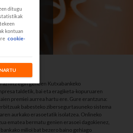
zen ditugu
statistikak
itekeen
rak kontuan
ure
cookie-
NARTU
raz hitz egin genuen Kutxabankeko
npresa taldetik, bai eta eragiketa-kopuruaren
aien premiei aurrea hartu ere. Gure erantzuna:
rbitzuak babesteko zibersegurtasuneko sistema
oaren aurkako erasoetatik isolatzea. Onlineko
zua ematea bermatu genien erasoei dagokienez,
 bankako milioi bat bezero baino gehiago