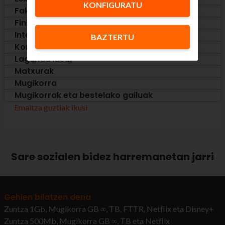
KONFIGURATU
Faktura
Finkoa
Internet
BAZTERTU
Kontaktua enpresak
Lagundu lasai
Matxurak
Mugikorra
Mugikorrak eta bestelako gailuak
Emaitza guztiak ikusi
Sare sozialen bidez harremanetan jarri
Gehien bilatzen dena
Zuntza 1Gb, Mugikorra GB ∞, TB, FTTR, Netflix eta Disney+
Zuntza 500Mb, Mugikorra GB ∞, TB eta Netflix