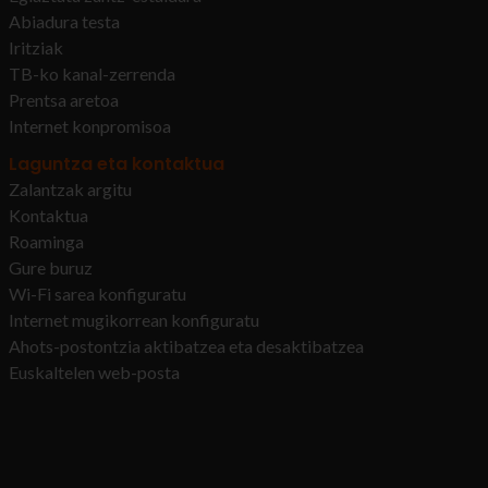
Abiadura testa
Iritziak
TB-ko kanal-zerrenda
Prentsa aretoa
Internet konpromisoa
Laguntza eta kontaktua
Zalantzak argitu
Kontaktua
Roaminga
Gure buruz
Wi-Fi sarea konfiguratu
Internet mugikorrean konfiguratu
Ahots-postontzia aktibatzea eta desaktibatzea
Euskaltelen web-posta