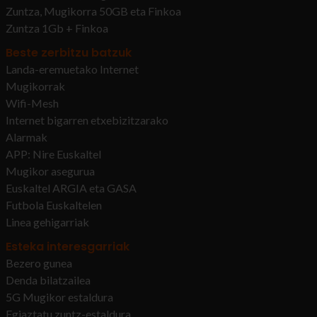
Zuntza, Mugikorra 50GB eta Finkoa
Zuntza 1Gb + Finkoa
Beste zerbitzu batzuk
Landa-eremuetako Internet
Mugikorrak
Wifi-Mesh
Internet bigarren etxebizitzarako
Alarmak
APP: Nire Euskaltel
Mugikor asegurua
Euskaltel ARGIA eta GASA
Futbola Euskaltelen
Linea gehigarriak
Esteka interesgarriak
Bezero gunea
Denda bilatzailea
5G Mugikor estaldura
Egiaztatu zuntz-estaldura