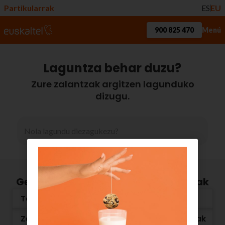
Partikularrak
ES
EU
900 825 470
Menú
Laguntza behar duzu?
Zure zalantzak argitzen lagunduko
dizugu.
Gehien galdetzen dituzuen zalantzak
Tarifaz kanpoko kontsumoak: Roaminga
Zergatik ez dira agertzen herri barruko deiak