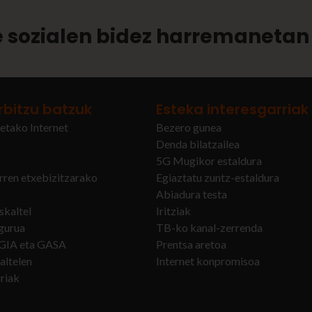
 sozialen bidez harremanetan 
rbitzu batzuk
Esteka interesgarriak
etako Internet
Bezero gunea
Denda bilatzailea
5G Mugikor estaldura
arren etxebizitzarako
Egiaztatu zuntz-estaldura
Abiadura testa
skaltel
Iritziak
gurua
TB-ko kanal-zerrenda
RGIA eta GASA
Prentsa aretoa
altelen
Internet konpromisoa
rriak