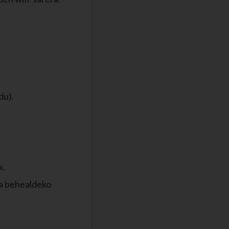
iren urratsei.
du).
k.
za behealdeko