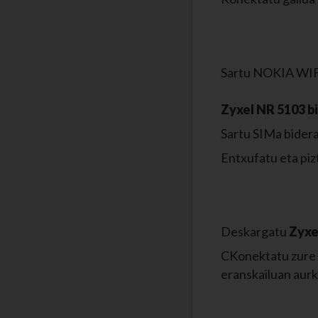
Sartu NOKIA W
Zyxel NR 5103 b
Sartu SIMa bidera
Entxufatu eta piz
Deskargatu
Zyxe
CKonektatu zure m
eranskailuan aurk