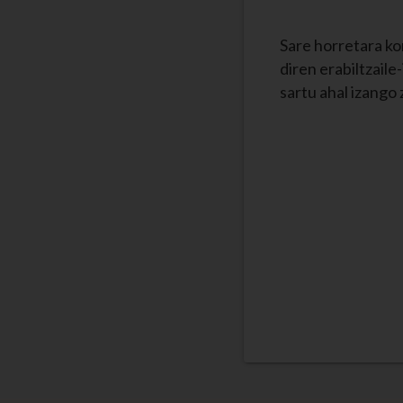
Sare horretara ko
diren erabiltzail
sartu ahal izango 