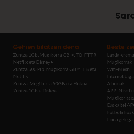
Sare
Gehien bilatzen dena
Beste ze
Zuntza 1Gb, Mugikorra GB ∞, TB, FTTR,
Landa-eremu
Netflix eta Disney+
Mugikorrak
Zuntza 500Mb, Mugikorra GB ∞, TB eta
Wifi-Mesh
Netflix
Internet big
Zuntza, Mugikorra 50GB eta Finkoa
Alarmak
Zuntza 1Gb + Finkoa
APP: Nire Eu
Mugikor ase
Euskaltel A
Futbola Eusk
Linea gehiga