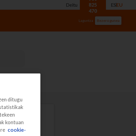
Deitu
825
ES
EU
470
Laguntza
Bezero gunea
zen ditugu
statistikak
itekeen
rak kontuan
ure
cookie-