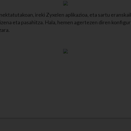
nektatutakoan, ireki Zyxelen aplikazioa, eta sartu eranska
e-izena eta pasahitza. Hala, hemen agertezen diren konfigu
zara.