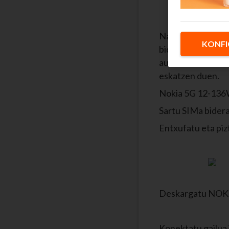
Nahikoa da 5G zer
KONFI
bideratzailean. S
aukerarik onena d
eskatzen duen.
Nokia 5G 12-136W
Sartu SIMa bidera
Entxufatu eta piz
Deskargatu NOKIA 
Konektatu gailua 