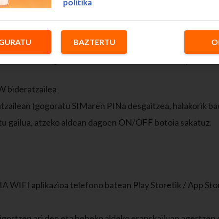
politika
bitzua duen SIM bat sartzea eskaintzen dizugun Nokia ed
GURATU
BAZTERTU
O
artutako SIM txartelak ez du aktibatua izan behar PINa; hor
a telefono mugikor batean sartzea eta ikustea ea piztutak
 bideratzailea
tzailean (gogoratu SIMaren PINa desgaitzea, halakorik ba
tu gailua, atzeko aldean dagoen ON/OFF botoia sakatuz.
WIFI aplikazioa telefono batean Play Storetik / App Stor
igortzen ari den eta beheko aldeko eranskailuan agertzen