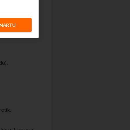
o Zyxel
NARTU
i egiaztatzeko
oan PINik
du).
etik.
 den wifi-sarera.