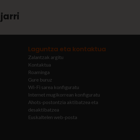
jarri
Laguntza eta kontaktua
Zalantzak argitu
Kontaktua
Roaminga
Gure buruz
Wi-Fi sarea konfiguratu
Internet mugikorrean konfiguratu
Ahots-postontzia aktibatzea eta
desaktibatzea
Euskaltelen web-posta