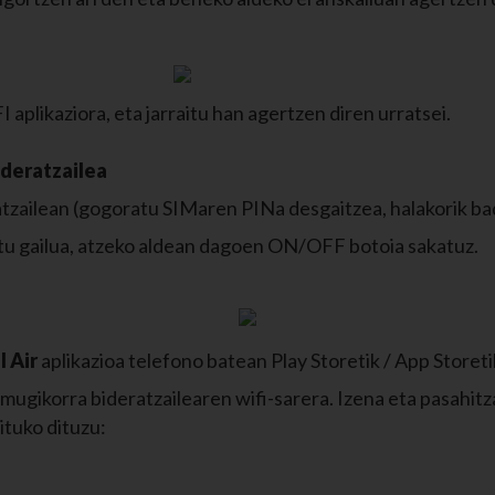
IFI aplikaziora, eta jarraitu han agertzen d
ideratzailea
tzailean (gogoratu SIMaren PINa desgaitzea, halakorik ba
tu gailua, atzeko aldean dagoen ON/OFF botoia sakatuz.
l Air
aplikazioa telefono batean Play Storetik / App Storeti
ugikorra bideratzailearen wifi-sarera. Izena eta pasahit
ituko dituzu: