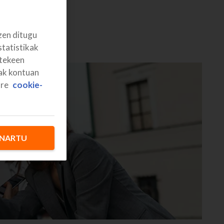
zen ditugu
statistikak
itekeen
rak kontuan
ure
cookie-
NARTU