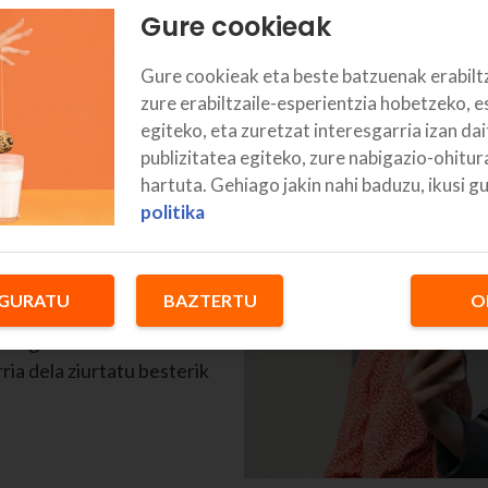
Gure cookieak
Gure cookieak eta beste batzuenak erabilt
zure erabiltzaile-esperientzia hobetzeko, e
egiteko, eta zuretzat interesgarria izan da
tzen du 5G-
publizitatea egiteko, zure nabigazio-ohitu
hartuta. Gehiago jakin nahi baduzu, ikusi g
politika
uko zara. 5G-rekin ere
n bidez transmititzeko
! Sarean jokatzen baduzu,
GURATU
BAZTERTU
O
ifa guztietarako. Zure
ia dela ziurtatu besterik