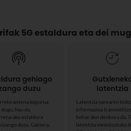
rifak 5G estaldura eta dei m
aldura gehiago
Gutxienek
izango duzu
latentzia
rreko antena kopurua
Latentzia sarearen bide
u dugu, hau da,
informazioa transmititz
retarako estaldura
behar den denbora da. 
 izango duzu. Gainera,
latentzia minimizatuko 