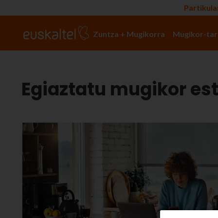
Partikula
Zuntza + Mugikorra
Mugikor-tar
Egiaztatu mugikor est