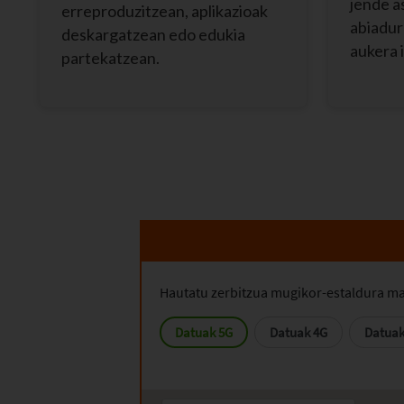
jende a
erreproduzitzean, aplikazioak
abiadur
deskargatzean edo edukia
aukera 
partekatzean.