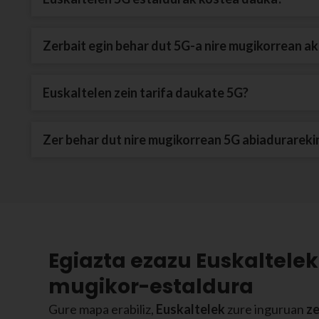
Zerbait egin behar dut 5G-a nire mugikorrean a
Euskaltelen zein tarifa daukate 5G?
Zer behar dut nire mugikorrean 5G abiadurareki
Egiazta ezazu Euskaltele
mugikor-estaldura
Gure mapa erabiliz,
Euskaltelek
zure inguruan
ze