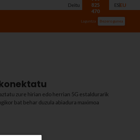
Deitu
825
ES
EU
470
Laguntza
Bezero gunea
 konektatu
tatu zure hirian edo herrian 5G estaldurarik
gikor bat behar duzula abiadura maximoa