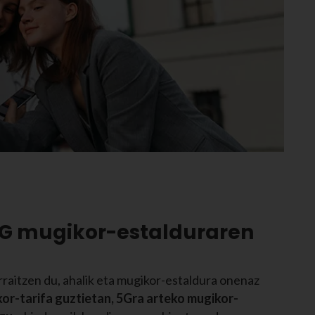
5G mugikor-estalduraren
rraitzen du, ahalik eta mugikor-estaldura onenaz
or-tarifa guztietan, 5Gra arteko mugikor-