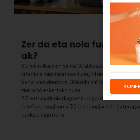
Zer da eta nola funtziona
ak?
5Grekin 4Grekin baino 10 aldiz azkarrago nabigat
latentzia minimizatzen duzu, informazioa sareare
behar den denbora, 3Grekin baino 20 aldiz hobea
KONFI
ziur asko eskertuko duzu.
5G automatikoki dago eskuragarri Euskaltelen tar
telefono mugikorra 5G teknologiarekin bateragarr
ez duzu egin behar.