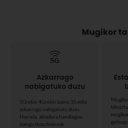
Mugikor ta
Azkarrago
Est
nabigatuko duzu
Mugiko
5Grekin 4Grekin baino 10 aldiz
bikoizt
azkarrago nabigatuko duzu.
mugikor
Horrela, abiadura handiagoa
gehiago
izango duzu bideoak