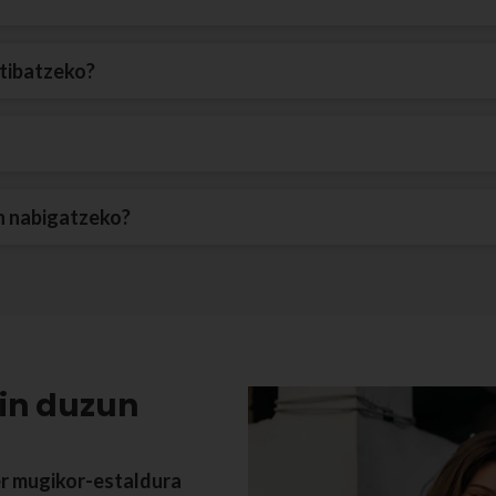
ktibatzeko?
n nabigatzeko?
kin duzun
r mugikor-estaldura