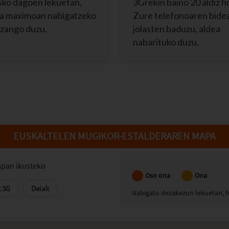
sko dagoen lekuetan,
3Grekin baino 20 aldiz 
a maximoan nabigatzeko
Zure telefonoaren bide
izango duzu.
jolasten baduzu, aldea
nabarituko duzu.