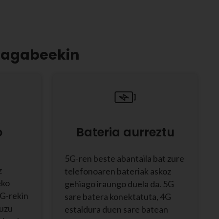
ugagabeekin
o
Bateria aurreztu
5G-ren beste abantaila bat zure
z
telefonoaren bateriak askoz
eko
gehiago iraungo duela da. 5G
5G-rekin
sare batera konektatuta, 4G
duzu
estaldura duen sare batean