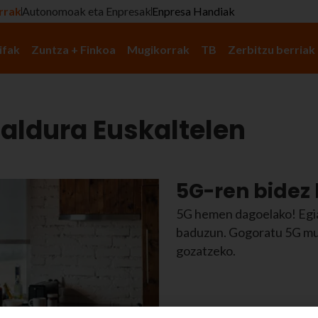
rrak
Autonomoak eta Enpresak
Enpresa Handiak
ifak
Zuntza + Finkoa
Mugikorrak
TB
Zerbitzu berriak
aldura Euskaltelen
5G-ren bidez
5G hemen dagoelako! Egiaz
baduzun. Gogoratu 5G mu
gozatzeko.