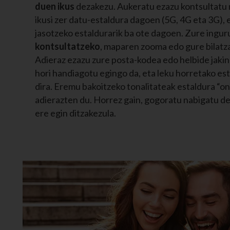
duen ikus
dezakezu. Aukeratu ezazu kontsultatu n
ikusi zer datu-estaldura dagoen (5G, 4G eta 3G), 
jasotzeko estaldurarik ba ote dagoen. Zure ingu
kontsultatzeko
, maparen zooma edo gure bilatza
Adieraz ezazu zure posta-kodea edo helbide jaki
hori handiagotu egingo da, eta leku horretako e
dira. Eremu bakoitzeko tonalitateak estaldura “on
adierazten du. Horrez gain, gogoratu nabigatu d
ere egin ditzakezula.