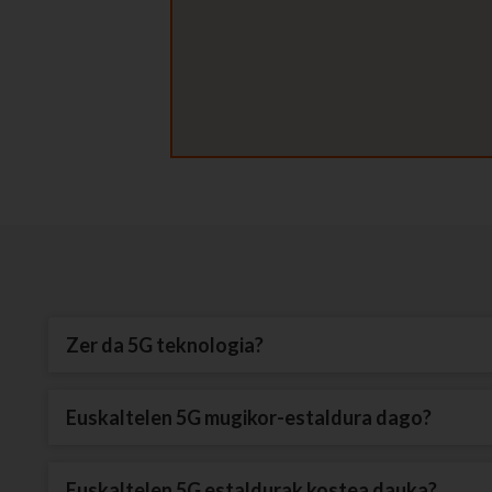
Zer da 5G teknologia?
Euskaltelen 5G mugikor-estaldura dago?
Euskaltelen 5G estaldurak kostea dauka?