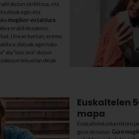
ahi duzun zerbitzua, eta
eta deiak egin eta
ruko
mugikor-estaldura
ilea erabil dezakezu.
n bat. Unean bertan, eremu
staldura-datuak agertuko
a” ala “oso ona” duzun
ezakezun lekuetan deiak
Euskaltelen 
mapa
Euskaltelek inbertitzen ja
goza dezazun.
Gure mugik