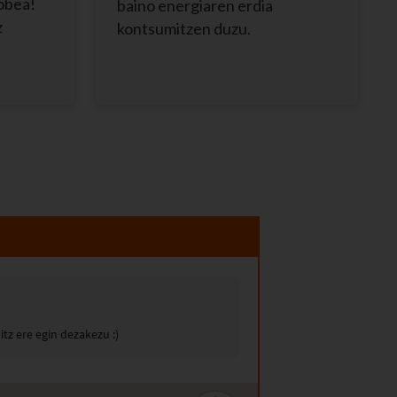
hobea!
baino energiaren erdia
z
kontsumitzen duzu.