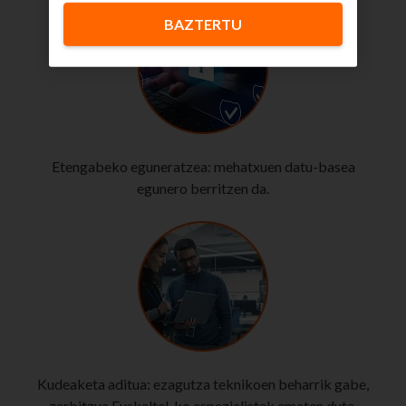
BAZTERTU
Etengabeko eguneratzea: mehatxuen datu-basea
egunero berritzen da.
Kudeaketa aditua: ezagutza teknikoen beharrik gabe,
zerbitzua Euskaltel-ko espezialistek ematen dute.