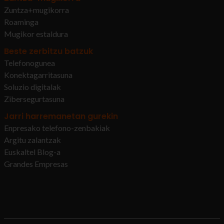
Zuntza+mugikorra
Roaminga
Mugikor estaldura
Beste zerbitzu batzuk
Telefonogunea
Konektagarritasuna
Soluzio digitalak
Zibersegurtasuna
Jarri harremanetan gurekin
Enpresako telefono-zenbakiak
Argitu zalantzak
Euskaltel Blog-a
Grandes Empresas