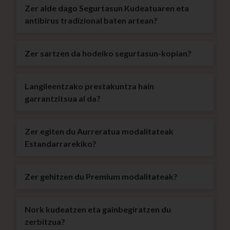
Zer alde dago Segurtasun Kudeatuaren eta
antibirus tradizional baten artean?
Zer sartzen da hodeiko segurtasun-kopian?
Langileentzako prestakuntza hain
garrantzitsua al da?
Zer egiten du Aurreratua modalitateak
Estandarrarekiko?
Zer gehitzen du Premium modalitateak?
Nork kudeatzen eta gainbegiratzen du
zerbitzua?