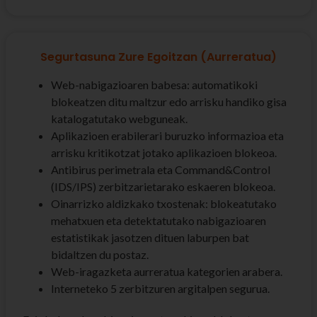
Segurtasuna Zure Egoitzan (Aurreratua)
Web-nabigazioaren babesa: automatikoki
blokeatzen ditu maltzur edo arrisku handiko gisa
katalogatutako webguneak.
Aplikazioen erabilerari buruzko informazioa eta
arrisku kritikotzat jotako aplikazioen blokeoa.
Antibirus perimetrala eta Command&Control
(IDS/IPS) zerbitzarietarako eskaeren blokeoa.
Oinarrizko aldizkako txostenak: blokeatutako
mehatxuen eta detektatutako nabigazioaren
estatistikak jasotzen dituen laburpen bat
bidaltzen du postaz.
Web-iragazketa aurreratua kategorien arabera.
Interneteko 5 zerbitzuren argitalpen segurua.