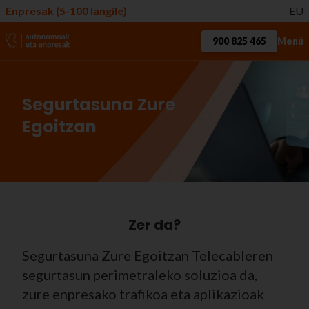
Enpresak (5-100 langile)
EU
900 825 465
Menú
Segurtasuna Zure
Egoitzan
Zer da?
Segurtasuna Zure Egoitzan Telecableren
segurtasun perimetraleko soluzioa da,
zure enpresako trafikoa eta aplikazioak