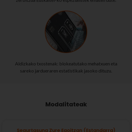
Aldizkako txostenak: blokeatutako mehatxuen eta
sareko jardueraren estatistikak jasoko dituzu.
Modalitateak
Segurtasuna Zure Egoitzan (Estandarra)