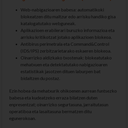
Web-nabigazioaren babesa: automatikoki
blokeatzen ditu maltzur edo arrisku handiko gisa
katalogatutako webguneak.
Aplikazioen erabilerari buruzko informazioa eta
arrisku kritikotzat jotako aplikazioen blokeoa.
Antibirus perimetrala eta Command&Control
(IDS/IPS) zerbitzarietarako eskaeren blokeoa.
Oinarrizko aldizkako txostenak: blokeatutako
mehatxuen eta detektatutako nabigazioaren
estatistikak jasotzen dituen laburpen bat
bidaltzen du postaz.
Ezin hobea da mehatxurik ohikoenen aurrean funtsezko
babesa eta kudeatzeko erraza bilatzen duten
enpresentzat; oinarrizko segurtasuna, jarraitutasun
operatiboa eta lasaitasuna bermatzen ditu
egunerokoan.