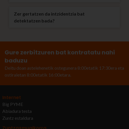
Zer gertatzen da intzidentzia bat
detektatzen bada?
Gure zerbitzuren bat kontratatu nahi
baduzu
Deitu doan astelehenetik ostegunera 8:00etatik 17:30era eta
ostiraletan 8:00etatik 16:00etara.
Internet
Big PYME
Abiadura testa
Zuntz estaldura
Zuntza+mugikorra