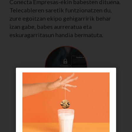
Conecta Empresas-ekin babesten dituena.
Telecableren saretik funtzionatzen du,
zure egoitzan ekipo gehigarririk behar
izan gabe, babes aurreratua eta
eskuragarritasun handia bermatuta.
Zure enpresako trafikoaren babesa: R-ren saretik
web maltzurretarako sarbideak saihesten ditu eta
arrisku-aplikazioak blokeatzen ditu.