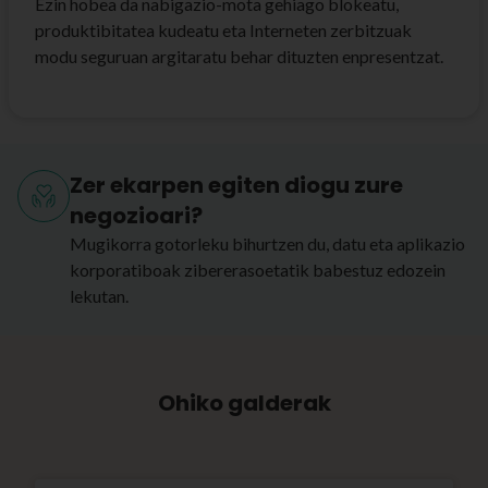
Ezin hobea da nabigazio-mota gehiago blokeatu,
produktibitatea kudeatu eta Interneten zerbitzuak
modu seguruan argitaratu behar dituzten enpresentzat.
Zer ekarpen egiten diogu zure
negozioari?
Mugikorra gotorleku bihurtzen du, datu eta aplikazio
korporatiboak zibererasoetatik babestuz edozein
lekutan.
Ohiko galderak