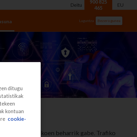
900 825
Deitu
EU
465
Laguntza
Bezero gunea
asuna
zen ditugu
statistikak
itekeen
rak kontuan
ure
cookie-
ezagutza teknikoen beharrik gabe. Trafiko