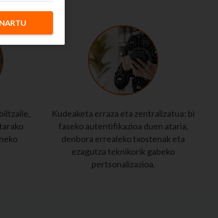
besa ditu.
NARTU
iltzaile,
Kudeaketa erraza eta zentralizatua: bi
tarako
faseko autentifikazioa duen ataria,
uneko
denbora errealeko txostenak eta
ezagutza teknikorik gabeko
pertsonalizazioa.