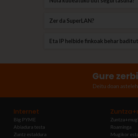
Nola kudeatuko dut segurtasuna?
Zer da SuperLAN?
Eta IP helbide finkoak behar baditu
Gure zerb
Deitu doan asteleh
Internet
Zuntza+
Big PYME
Zuntza+mugi
Abiadura testa
Roaminga
Zuntz estaldura
Mugikor est