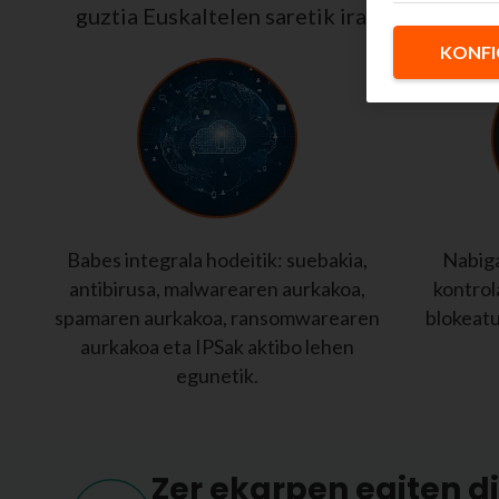
guztia Euskaltelen saretik iragazten du, e
KONFI
Babes integrala hodeitik: suebakia,
Nabiga
antibirusa, malwarearen aurkakoa,
kontrol
spamaren aurkakoa, ransomwarearen
blokeatu 
aurkakoa eta IPSak aktibo lehen
egunetik.
Zer ekarpen egiten d