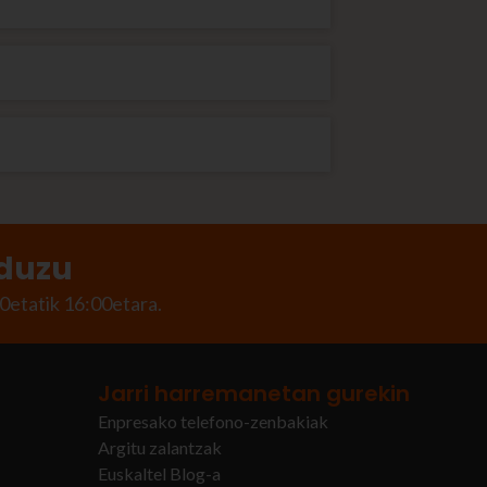
aduzu
0etatik 16:00etara.
Jarri harremanetan gurekin
Enpresako telefono-zenbakiak
Argitu zalantzak
Euskaltel Blog-a