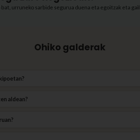
 bat, urruneko sarbide segurua duena eta egoitzak eta gail
Ohiko galderak
ekipoetan?
aten aldean?
uruan?