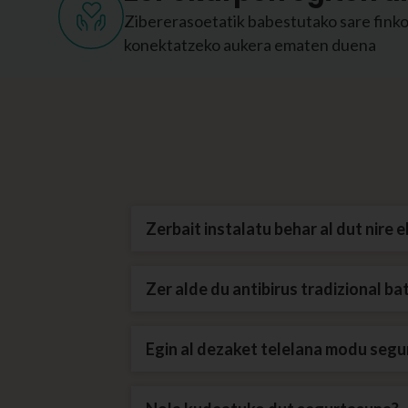
Zibererasoetatik babestutako sare finko
konektatzeko aukera ematen duena
Zerbait instalatu behar al dut nire 
Zer alde du antibirus tradizional b
Egin al dezaket telelana modu seg