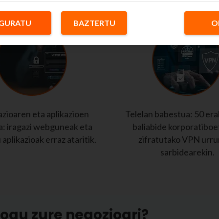
ta suebakia, antibirusa eta malwarearen aurkako ba
GURATU
BAZTERTU
O
zioaren eta aplikazioen
Telelan babestua: 50 erab
a: iragazi webguneak eta
baliabide korporatiboe
aplikazioak erraz ataritik.
zifratutako VPN urr
sarbidearekin.
iogu zure negozioari?