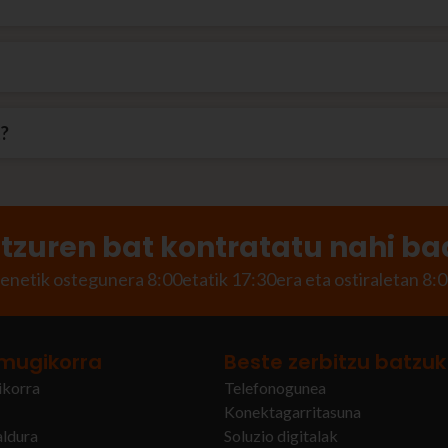
t?
itzuren bat kontratatu nahi b
enetik ostegunera 8:00etatik 17:30era eta ostiraletan 8:0
mugikorra
Beste zerbitzu batzuk
korra
Telefonogunea
Konektagarritasuna
aldura
Soluzio digitalak