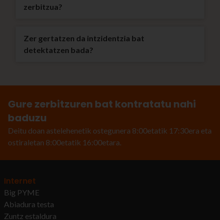
zerbitzua?
Zer gertatzen da intzidentzia bat
detektatzen bada?
Gure zerbitzuren bat kontratatu nahi
baduzu
Deitu doan astelehenetik ostegunera 8:00etatik 17:30era eta
ostiraletan 8:00etatik 16:00etara.
Internet
Big PYME
Abiadura testa
Zuntz estaldura