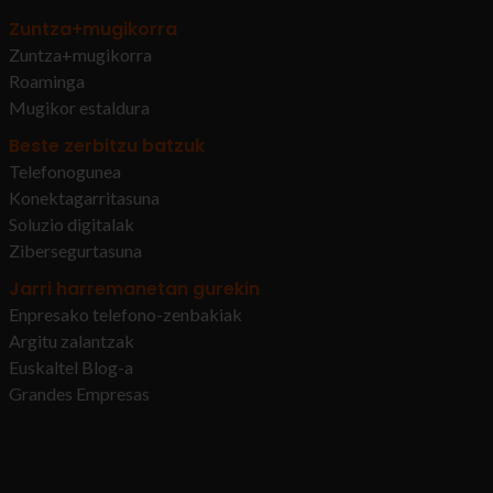
Zuntza+mugikorra
Zuntza+mugikorra
Roaminga
Mugikor estaldura
Beste zerbitzu batzuk
Telefonogunea
Konektagarritasuna
Soluzio digitalak
Zibersegurtasuna
Jarri harremanetan gurekin
Enpresako telefono-zenbakiak
Argitu zalantzak
Euskaltel Blog-a
Grandes Empresas