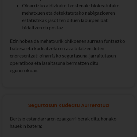
Oinarrizko aldizkako txostenak: blokeatutako
mehatxuen eta detektatutako nabigazioaren
estatistikak jasotzen dituen laburpen bat
bidaltzen du postaz.
Ezin hobea da mehatxurik ohikoenen aurrean funtsezko
babesa eta kudeatzeko erraza bilatzen duten
enpresentzat; oinarrizko segurtasuna, jarraitutasun
operatiboa eta lasaitasuna bermatzen ditu
egunerokoan.
Segurtasun Kudeatu Aurreratua
Bertsio estandarraren ezaugarri berak ditu, honako
hauekin batera: