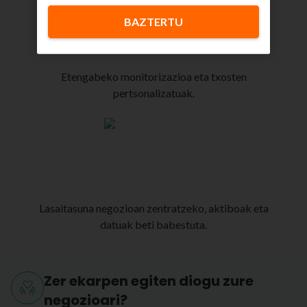
BAZTERTU
Etengabeko monitorizazioa eta txosten
pertsonalizatuak.
Lasaitasuna negozioan zentratzeko, aktiboak eta
datuak beti babestuta.
Zer ekarpen egiten diogu zure
negozioari?