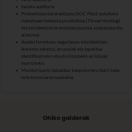
Sareko auditoria
Prebentzioa eta erantzuna (SOC Plus): ezkutuko
mehatxuen bilaketa proaktiboa (Threat Hunting)
eta intzidentziei erantzutea (eustea, ezabatzea eta
arintzea).
Analisi forentsea: segurtasun-intzidentzien
ikerketa zehatza, arrazoiak eta inpaktua
identifikatzeko eta etorkizuneko arriskuak
murrizteko.
Monitorizazio zabaldua: kanpoko hiru iturri, hala
nola bezeroaren suebakia.
Ohiko galderak