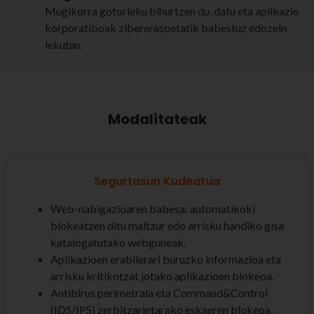
Mugikorra gotorleku bihurtzen du, datu eta aplikazio
korporatiboak zibererasoetatik babestuz edozein
lekutan.
Modalitateak
Segurtasun Kudeatua
Web-nabigazioaren babesa: automatikoki
blokeatzen ditu maltzur edo arrisku handiko gisa
katalogatutako webguneak.
Aplikazioen erabilerari buruzko informazioa eta
arrisku kritikotzat jotako aplikazioen blokeoa.
Antibirus perimetrala eta Command&Control
(IDS/IPS) zerbitzarietarako eskaeren blokeoa.