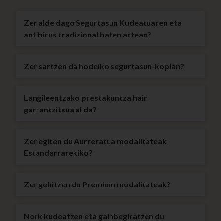
Zer alde dago Segurtasun Kudeatuaren eta
antibirus tradizional baten artean?
Zer sartzen da hodeiko segurtasun-kopian?
Langileentzako prestakuntza hain
garrantzitsua al da?
Zer egiten du Aurreratua modalitateak
Estandarrarekiko?
Zer gehitzen du Premium modalitateak?
Nork kudeatzen eta gainbegiratzen du