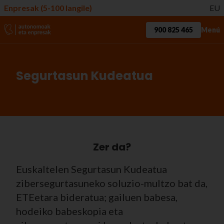
Enpresak (5-100 langile)
EU
900 825 465
Menú
Segurtasun Kudeatua
Zer da?
Euskaltelen Segurtasun Kudeatua
zibersegurtasuneko soluzio-multzo bat da,
ETEetara bideratua; gailuen babesa,
hodeiko babeskopia eta