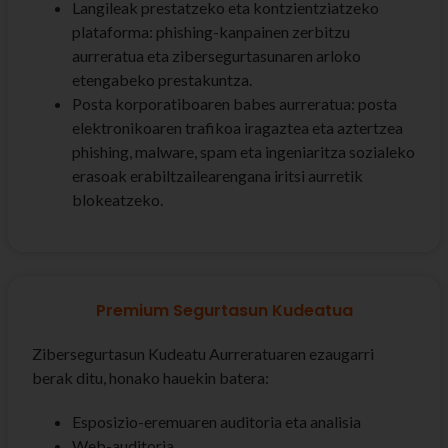
Langileak prestatzeko eta kontzientziatzeko
plataforma: phishing-kanpainen zerbitzu
aurreratua eta zibersegurtasunaren arloko
etengabeko prestakuntza.
Posta korporatiboaren babes aurreratua: posta
elektronikoaren trafikoa iragaztea eta aztertzea
phishing, malware, spam eta ingeniaritza sozialeko
erasoak erabiltzailearengana iritsi aurretik
blokeatzeko.
Premium Segurtasun Kudeatua
Zibersegurtasun Kudeatu Aurreratuaren ezaugarri
berak ditu, honako hauekin batera:
Esposizio-eremuaren auditoria eta analisia
Web-auditoria