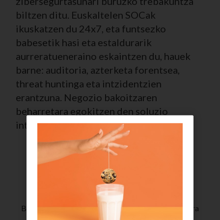
zibersegurtasunari buruzko trebakuntza
biltzen ditu. Euskaltelen SOCak
ikuskatzen du 24x7, eta funtsezko
babesetik hasi eta estaldurarik
aurreratueneraino eskaintzen du, hauek
barne: auditoria, azterketa forentsea,
threat huntinga eta intzidentzien
erantzuna. Negozio bakoitzaren
beharretara egokitzen den soluzio
integral eta eskalagarria.
Babes integrala eta enpresa bakoitzaren beharretara
egokitua.