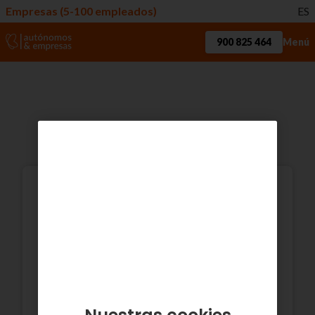
Empresas (5-100 empleados)
ES
900 825 464
Menú
Infomación legal
Condiciones Legales
portfolio
antiguo
Euskaltel Empresas