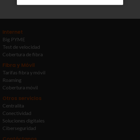
Internet
Big PYME
Test de velocidad
Cobertura de fibra
Fibra y Móvil
Tarifas fibra y móvil
Roaming
Cobertura móvil
Otros servicios
Centralita
Conectividad
Soluciones digitales
Ciberseguridad
Contáctanos