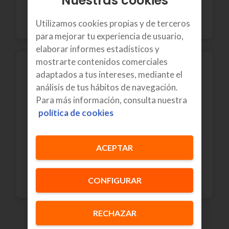
Nuestras cookies
Ver condiciones
Utilizamos cookies propias y de terceros
para mejorar tu experiencia de usuario,
elaborar informes estadísticos y
mostrarte contenidos comerciales
adaptados a tus intereses, mediante el
análisis de tus hábitos de navegación.
Para más información, consulta nuestra
Condiciones Legales
portfolio
política de cookies
nuevo
Euskaltel Empresas
ACEPTAR
Ver condiciones
CONFIGURAR
RECHAZAR