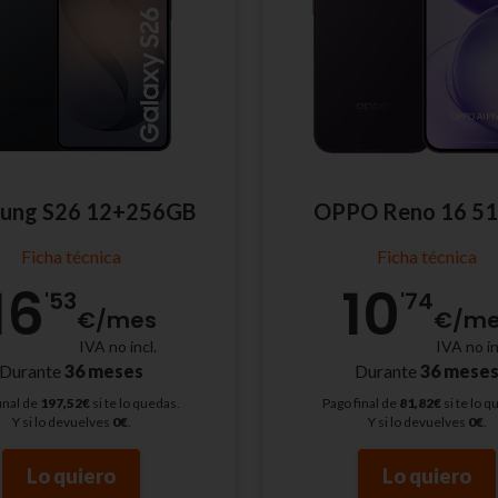
ung S26 12+256GB
OPPO Reno 16 5
Ficha técnica
Ficha técnica
16
10
'53
'74
€
/mes
€
/me
IVA no incl.
IVA no in
Durante
36 meses
Durante
36 mese
inal de
197,52€
si te lo quedas.
Pago final de
81,82€
si te lo q
Y si lo devuelves
0€
.
Y si lo devuelves
0€
.
Lo quiero
Lo quiero