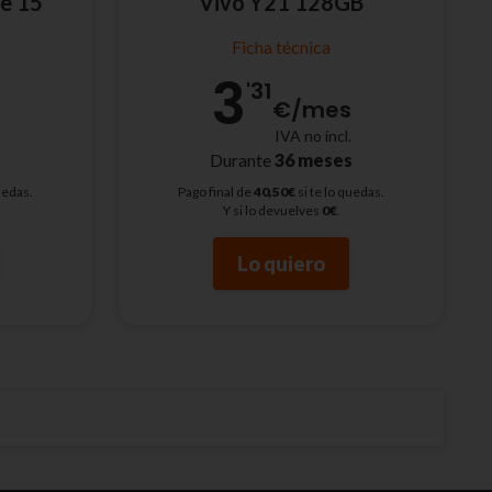
e 15
Vivo Y21 128GB
Ficha técnica
3
'31
s
€
/mes
.
IVA no incl.
s
Durante
36 meses
uedas.
Pago final de
40,50€
si te lo quedas.
Y si lo devuelves
0€
.
Lo quiero