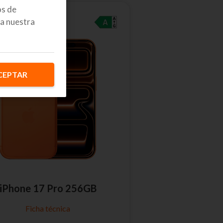
os de
a nuestra
CEPTAR
iPhone 17 Pro 256GB
Ficha técnica