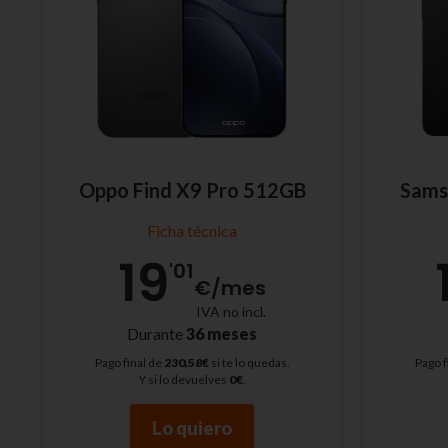
Oppo Find X9 Pro 512GB
Sams
Ficha técnica
19
'01
€
/mes
IVA no incl.
Durante
36 meses
Pago final de
230,58€
si te lo quedas.
Pago f
Y si lo devuelves
0€
.
Lo quiero