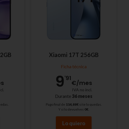
12GB
Xiaomi 17T 256GB
Ficha técnica
9
'91
s
€
/mes
cl.
IVA no incl.
s
Durante
36 meses
uedas.
Pago final de
114,88€
si te lo quedas.
Y si lo devuelves
0€
.
Lo quiero