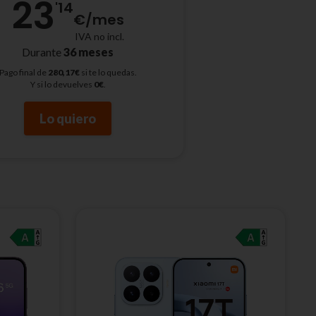
23
'14
€
/mes
IVA no incl.
Durante
36 meses
Pago final de
280,17€
si te lo quedas.
Y si lo devuelves
0€
.
Lo quiero