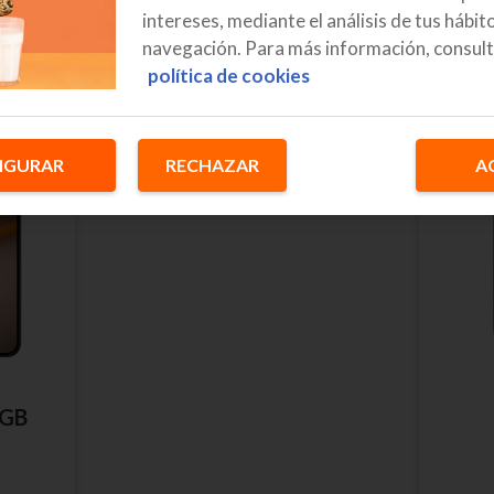
intereses, mediante el análisis de tus hábit
navegación. Para más información, consult
política de cookies
IGURAR
RECHAZAR
A
2GB