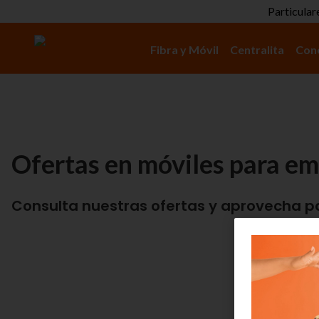
Particular
Fibra y Móvil
Centralita
Con
Ofertas en móviles para e
Consulta nuestras ofertas y aprovecha pa