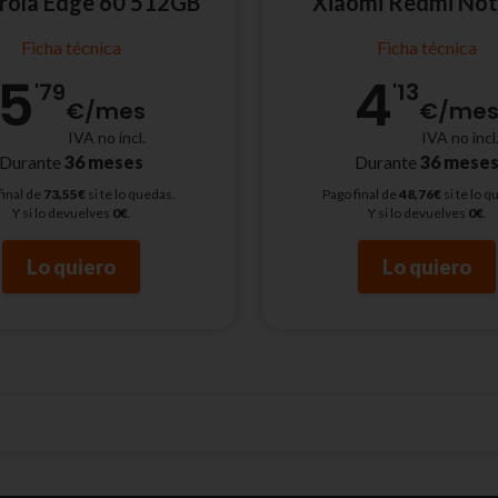
rola Edge 60 512GB
Xiaomi Redmi Not
Ficha técnica
Ficha técnica
5
4
'79
'13
€
/mes
€
/me
IVA no incl.
IVA no incl
Durante
36 meses
Durante
36 mese
final de
73,55€
si te lo quedas.
Pago final de
48,76€
si te lo q
Y si lo devuelves
0€
.
Y si lo devuelves
0€
.
Lo quiero
Lo quiero