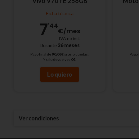
Vivo V70 FE 256GB
Moto
Ficha técnica
7
'44
€
/mes
IVA no incl.
Durante
36 meses
Pago final de
90,08€
si te lo quedas.
Pago 
Y si lo devuelves
0€
.
Lo quiero
Ver condiciones