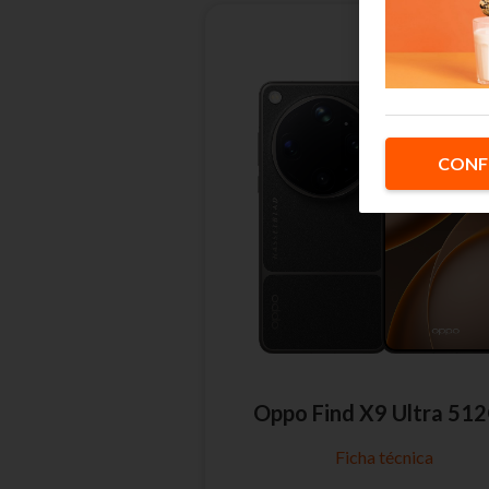
CONF
Oppo Find X9 Ultra 51
Ficha técnica