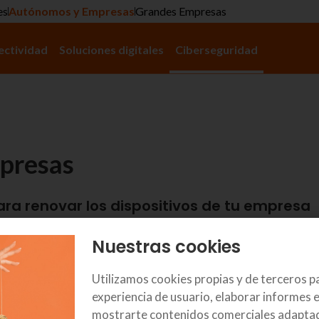
es
Autónomos y Empresas
Grandes Empresas
ectividad
Soluciones digitales
Ciberseguridad
mpresas
ra renovar los dispositivos de tu empresa
Nuestras cookies
Utilizamos cookies propias y de terceros p
experiencia de usuario, elaborar informes e
mostrarte contenidos comerciales adaptad