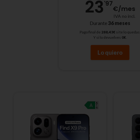
23
'97
€
/mes
IVA no incl.
Durante
36 meses
Pago final de
288,43€
si te lo quedas
Y si lo devuelves
0€
.
Lo quiero