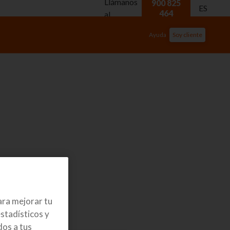
Llámanos
900 825
ES
464
al
Ayuda
Soy cliente
ara mejorar tu
stadísticos y
os a tus