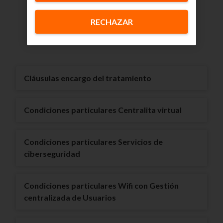
esto servicios adicionales, así como un modelo
posible de cláusulas contractuales para utilizar
RECHAZAR
con nuestros Clientes.
Cláusulas encargo del tratamiento
Condiciones particulares Centralita virtual
Condiciones particulares Servicios de
ciberseguridad
Condiciones particulares Wifi con Gestión
centralizada de Usuarios