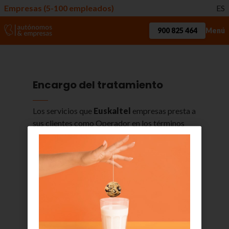
Empresas (5-100 empleados)
ES
900 825 464
Menú
Encargo del tratamiento
Los servicios que
Euskaltel
empresas presta a
sus clientes como Operador en los términos
definidos por la Ley General de
Telecomunicaciones, tanto de acceso a
Internet como de telefonía fija o móvil, no
implican un tratamiento de datos por cuenta de
los emisores y receptores de los datos
personales que pudiese incluir la comunicación.
Es por ello por lo que para este tipo de
servicios
Euskaltel
empresas no tendrá la