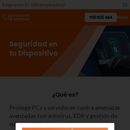
Empresas (5-100 empleados)
ES
900 825 464
Menú
Seguridad en
tu Dispositivo
¿Qué es?
Protege PCs y servidores contra amenazas
avanzadas con antivirus, EDR y gestión de
vulnerabilidades en un único agente.