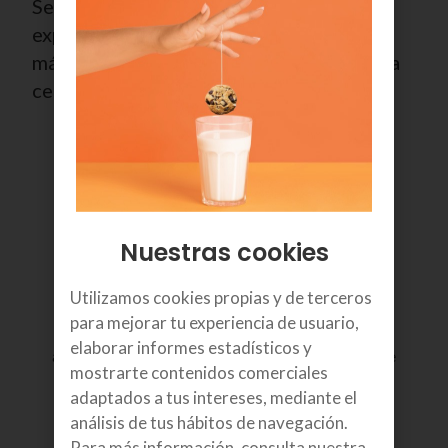
Servicio totalmente gestionado por
expertos de Euskaltel, que garantiza
máxima seguridad y permite a tu empresa
centrarse en el negocio.
Nuestras cookies
Utilizamos cookies propias y de terceros
Protección integral: frente a amenazas externas e
para mejorar tu experiencia de usuario,
internas, conocidas o nuevas, incluye: antivirus
elaborar informes estadísticos y
avanzado, protección avanzada (EDR) y gestión de
mostrarte contenidos comerciales
vulnerabiliades.
adaptados a tus intereses, mediante el
análisis de tus hábitos de navegación.
Para más información, consulta nuestra