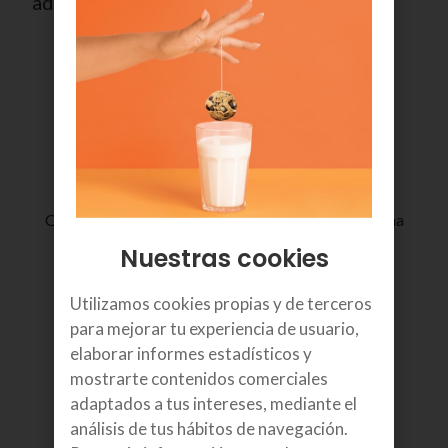
administración del equipo.
Cumplimiento legal garantizado: registra y almacena
la jornada laboral hasta 4 años.
Nuestras cookies
Utilizamos cookies propias y de terceros
para mejorar tu experiencia de usuario,
elaborar informes estadísticos y
mostrarte contenidos comerciales
adaptados a tus intereses, mediante el
análisis de tus hábitos de navegación.