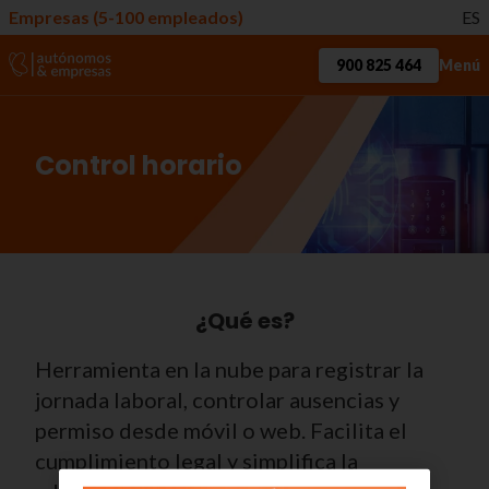
Empresas (5-100 empleados)
ES
900 825 464
Menú
Control horario
¿Qué es?
Herramienta en la nube para registrar la
jornada laboral, controlar ausencias y
permiso desde móvil o web. Facilita el
cumplimiento legal y simplifica la