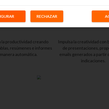
IGURAR
RECHAZAR
A
la productividad creando
Impulsa la creatividad con
tablas, resúmenes e informes
de presentaciones, prop
 manera automática.
emails generados a partir 
indicaciones.