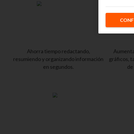
CONF
Ahorra tiempo redactando,
Aumenta 
resumiendo y organizando información
gráficos, 
en segundos.
de