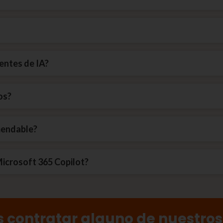
tentes de IA?
os?
mendable?
Microsoft 365 Copilot?
s contratar alguno de nuestros