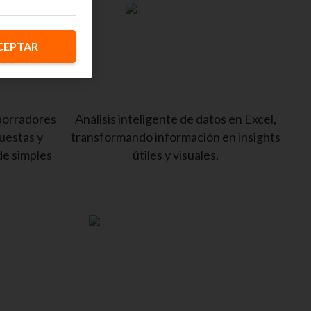
CEPTAR
 borradores
Análisis inteligente de datos en Excel,
uestas y
transformando información en insights
de simples
útiles y visuales.