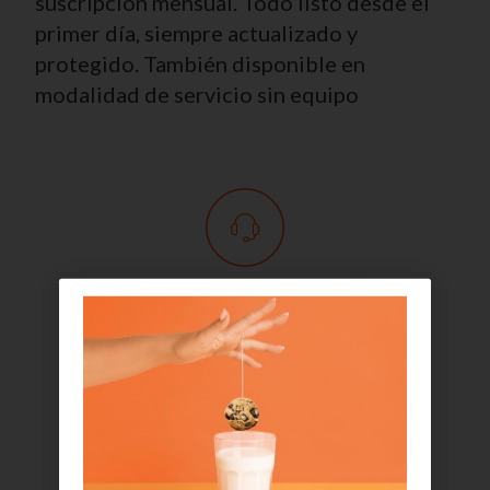
suscripción mensual. Todo listo desde el
primer día, siempre actualizado y
protegido. También disponible en
modalidad de servicio sin equipo
Soporte 24x7 multicanal
Asistencia remota y presencial para incidencias.