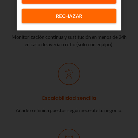
RECHAZAR
Mantenimiento proactivo
Monitorización continua y sustitución en menos de 24h
en caso de avería o robo (solo con equipo).
Escalabilidad sencilla
Añade o elimina puestos según necesite tu negocio.