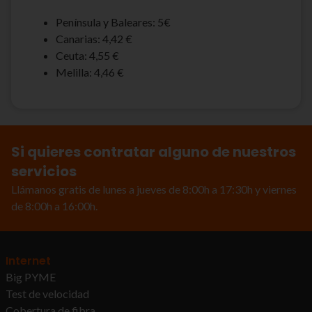
Península y Baleares: 5€
Canarias: 4,42 €
Ceuta: 4,55 €
Melilla: 4,46 €
Si quieres contratar alguno de nuestros
servicios
Llámanos gratis de lunes a jueves de 8:00h a 17:30h y viernes
de 8:00h a 16:00h.
Internet
Big PYME
Test de velocidad
Cobertura de fibra