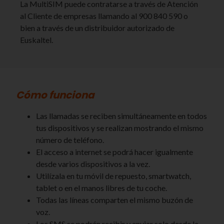
La MultiSIM puede contratarse a través de Atención
al Cliente de empresas llamando al 900 840 590 o
bien a través de un distribuidor autorizado de
Euskaltel.
Cómo funciona
Las llamadas se reciben simultáneamente en todos
tus dispositivos y se realizan mostrando el mismo
número de teléfono.
El acceso a internet se podrá hacer igualmente
desde varios dispositivos a la vez.
Utilízala en tu móvil de repuesto, smartwatch,
tablet o en el manos libres de tu coche.
Todas las líneas comparten el mismo buzón de
voz.
Los SMS se podrán recibir y enviar solo desde la