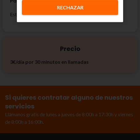
Países incluidos
RECHAZAR
Estados Unidos, Suiza y China (excluido Hong Kong).
Precio
3€/día por 30 minutos en llamadas
Si quieres contratar alguno de nuestros
servicios
Llámanos gratis de lunes a jueves de 8:00h a 17:30h y viernes
de 8:00h a 16:00h.