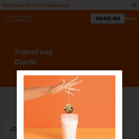
Empresas (5-100 empleados)
ES
900 825 464
Menú
Travel voz
Diario
Detalles
de tarifa
¿Qué es?