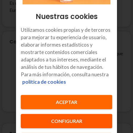
Es un bono para líneas móviles que te permite hablar
Europa Plus.
Nuestras cookies
Utilizamos cookies propias y de terceros
para mejorar tu experiencia de usuario,
Características
elaborar informes estadísticos y
mostrarte contenidos comerciales
Módulo diario opcional que solo se paga el día que
adaptados a tus intereses, mediante el
se usa.
análisis de tus hábitos de navegación.
Aplica siempre que el cliente se encuentre en
Para más información, consulta nuestra
Estados Unidos, Suiza o China.
política de cookies
Los bonos Travel de voz y datos son
independientes.
Autorrenovable, sin sorpresas en factura
ACEPTAR
CONFIGURAR