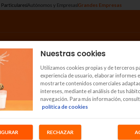
Particulares
Autónomos y Empresas
Grandes Empresas
Nuestras cookies
Utilizamos cookies propias y de terceros p
experiencia de usuario, elaborar informes e
mostrarte contenidos comerciales adaptad
intereses, mediante el análisis de tus hábit
navegación. Para más información, consult
¿Qué es?
política de cookies
sitivos o activos de tu compañía para automatizar 
ecisiones inteligentes que reducen costes e impul
IGURAR
RECHAZAR
A