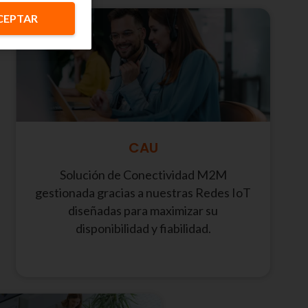
CEPTAR
CAU
Solución de Conectividad M2M
gestionada gracias a nuestras Redes IoT
diseñadas para maximizar su
disponibilidad y fiabilidad.