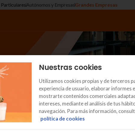
Particulares
Autónomos y Empresas
Grandes Empresas
Nuestras cookies
Utilizamos cookies propias y de terceros p
experiencia de usuario, elaborar informes e
mostrarte contenidos comerciales adaptad
¿Qué es?
intereses, mediante el análisis de tus hábit
navegación. Para más información, consult
mbina dispositivos, software, seguridad y soporte
política de cookies
experiencia del empleado (DEX).