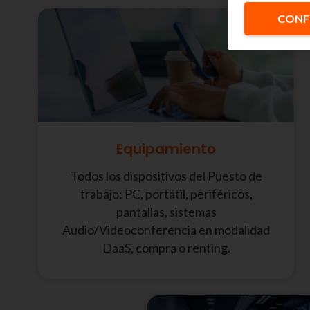
CONF
Equipamiento
Todos los dispositivos del Puesto de
trabajo: PC, portátil, periféricos,
pantallas, sistemas
Audio/Videoconferencia en modalidad
DaaS, compra o renting.