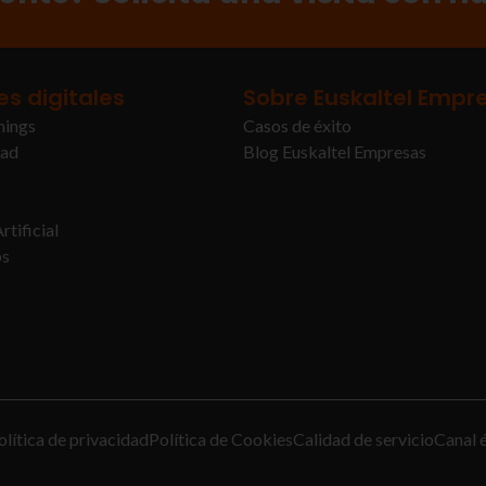
es digitales
Sobre Euskaltel Empr
hings
Casos de éxito
dad
Blog Euskaltel Empresas
rtificial
ps
olítica de privacidad
Política de Cookies
Calidad de servicio
Canal 