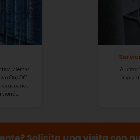
Servic
tiva, alertas
Auditorí
ivo On/Off
implant
mes usuarios
rsiones.
iente? Solicita una visita con n