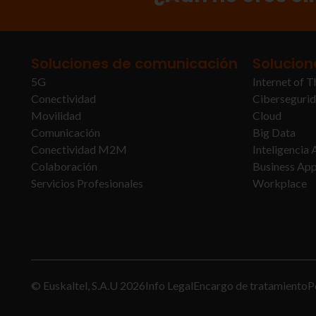
Soluciones de comunicación
Solucion
5G
Internet of T
Conectividad
Ciberseguri
Movilidad
Cloud
Comunicación
Big Data
Conectividad M2M
Inteligencia A
Colaboración
Business Ap
Servicios Profesionales
Workplace
© Euskaltel, S.A.U
2026
Info Legal
Encargo de tratamiento
P