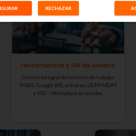
IGURAR
RECHAZAR
A
Herramientas y SW de usuario
Gestión integral del entorno de trabajo:
M365, Google WS, antivirus, UEM/MDM
y VDI – Workplace en la nube.