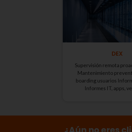
DEX
Supervisión remota proac
Mantenimiento prevent
boarding usuarios Infor
Informes IT, apps, ve
¿Aún no eres cl