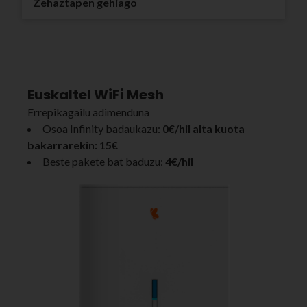
Zehaztapen gehiago
Euskaltel WiFi Mesh
Errepikagailu adimenduna
Osoa Infinity badaukazu:
0€/hil
alta kuota
bakarrarekin: 15€
Beste pakete bat baduzu:
4€/hil