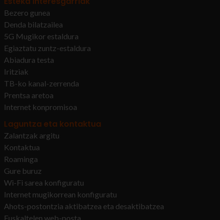
Esteka interesgarriak
Bezero gunea
Denda bilatzailea
5G Mugikor estaldura
Egiaztatu zuntz-estaldura
Abiadura testa
Iritziak
TB-ko kanal-zerrenda
Prentsa aretoa
Internet konpromisoa
Laguntza eta kontaktua
Zalantzak argitu
Kontaktua
Roaminga
Gure buruz
Wi-Fi sarea konfiguratu
Internet mugikorrean konfiguratu
Ahots-postontzia aktibatzea eta desaktibatzea
Euskaltelen web-posta