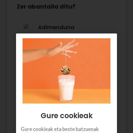
Zer abantaila ditu?
Adimenduna
Une oro konexiorik onena
eskaintzen dio gailu bakoitzari
WiFi Meshek.
Estaldura osoa
WiFi Mesh anplifikadore
adimendunarekin, lau aldiz
estaldura hobea lortuko duzu.
Gure cookieak
Gure cookieak eta beste batzuenak