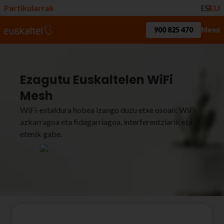
Partikularrak
ES
EU
900 825 470
Menú
Ezagutu Euskaltelen WiFi
Mesh
WiFi-estaldura hobea izango duzu etxe osoan: WiFi
azkarragoa eta fidagarriagoa, interferentziarik eta
etenik gabe.