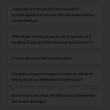
Lehendik ere badut PLC bat edo WiFi
errepikagailu bat etxean. Horiek baino hobea
da WiFi Mesh?
WiFi bidez konektatzen ez diren gailuak ere
baditut. Balio dit WiFi Mesh-ek horietarako?
Erraza da norberak instalatzeko?
Zergatik da gomendagarria bideratzailearen
WiFia itzaltzea WiFi Mesh erabiltzean?
Kontratatu dezaket anplifikadore adimendun
bat baino gehiago?