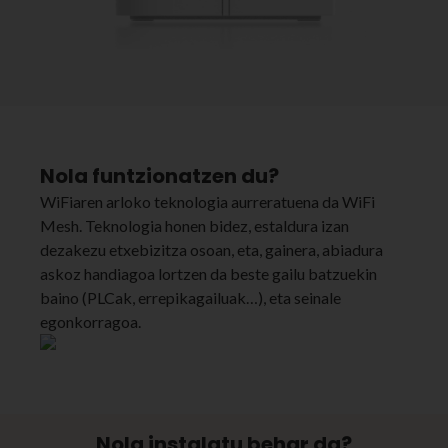
Nola funtzionatzen du?
WiFiaren arloko teknologia aurreratuena da WiFi
Mesh. Teknologia honen bidez, estaldura izan
dezakezu etxebizitza osoan, eta, gainera, abiadura
askoz handiagoa lortzen da beste gailu batzuekin
baino (PLCak, errepikagailuak…), eta seinale
egonkorragoa.
Nola instalatu behar da?