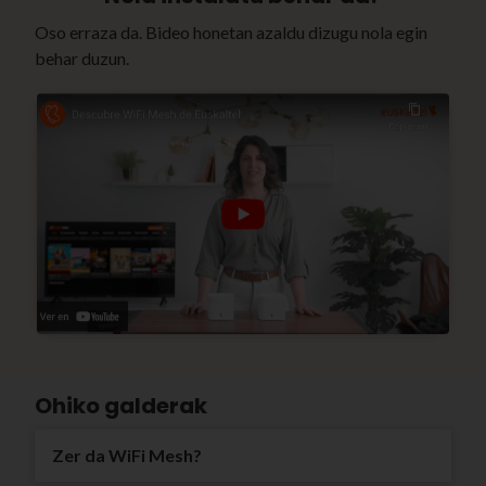
Oso erraza da. Bideo honetan azaldu dizugu nola egin
behar duzun.
Ohiko galderak
Zer da WiFi Mesh?