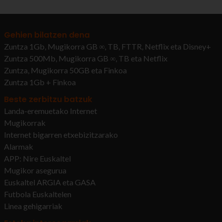
Gehien bilatzen dena
Zuntza 1Gb, Mugikorra GB ∞, TB, FTTR, Netflix eta Disney+
Zuntza 500Mb, Mugikorra GB ∞, TB eta Netflix
Zuntza, Mugikorra 50GB eta Finkoa
Zuntza 1Gb + Finkoa
Beste zerbitzu batzuk
Landa-eremuetako Internet
Mugikorrak
Internet bigarren etxebizitzarako
Alarmak
APP: Nire Euskaltel
Mugikor asegurua
Euskaltel ARGIA eta GASA
Futbola Euskaltelen
Linea gehigarriak