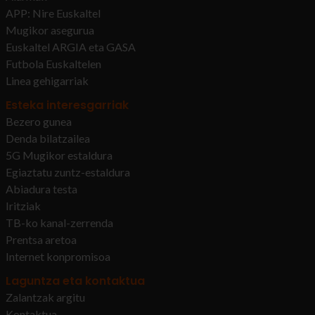
APP: Nire Euskaltel
Mugikor asegurua
Euskaltel ARGIA eta GASA
Futbola Euskaltelen
Linea gehigarriak
Esteka interesgarriak
Bezero gunea
Denda bilatzailea
5G Mugikor estaldura
Egiaztatu zuntz-estaldura
Abiadura testa
Iritziak
TB-ko kanal-zerrenda
Prentsa aretoa
Internet konpromisoa
Laguntza eta kontaktua
Zalantzak argitu
Kontaktua