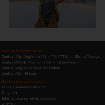
Gehien bilatzen dena
Zuntza 1Gb, Mugikorra GB ∞, TB, FTTR, Netflix eta Disney+
Zuntza 500Mb, Mugikorra GB ∞, TB eta Netflix
Zuntza, Mugikorra 50GB eta Finkoa
Zuntza 1Gb + Finkoa
Beste zerbitzu batzuk
Landa-eremuetako Internet
Mugikorrak
Internet bigarren etxebizitzarako
Alarmak