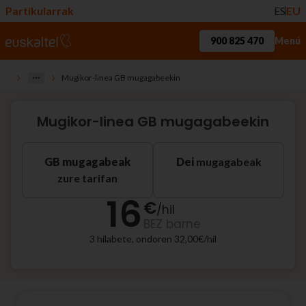
Partikularrak
ES
EU
900 825 470
Menú
›
›
Mugikor-linea GB mugagabeekin
Mugikor-linea GB mugagabeekin
GB mugagabeak
Dei
mugagabeak
zure tarifan
16
€
/
hil
BEZ barne
3 hilabete, ondoren 32,00€/hil