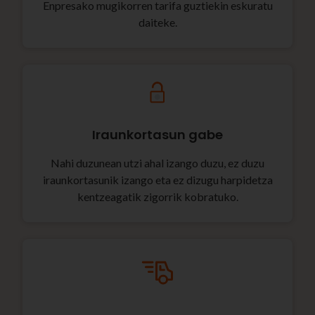
Enpresako mugikorren tarifa guztiekin eskuratu
daiteke.
Iraunkortasun gabe
Nahi duzunean utzi ahal izango duzu, ez duzu
iraunkortasunik izango eta ez dizugu harpidetza
kentzeagatik zigorrik kobratuko.