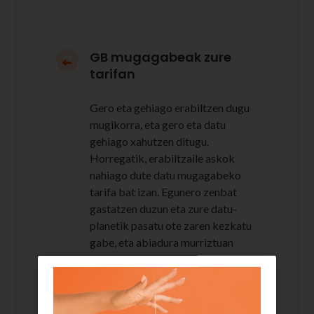
GB mugagabeak zure
tarifan
Gero eta gehiago erabiltzen dugu
mugikorra, eta gero eta datu
gehiago xahutzen ditugu.
Horregatik, erabiltzaile askok
nahiago dute datu mugagabeko
tarifa bat izan. Egunero zenbat
gastatzen duzun eta zure datu-
planetik pasatu ote zaren kezkatu
gabe, eta abiadura murriztuan
nabigatu beharrik gabe.
Euskaltelen giga mugagabeen
tarifarekin, den-dena daukazu.