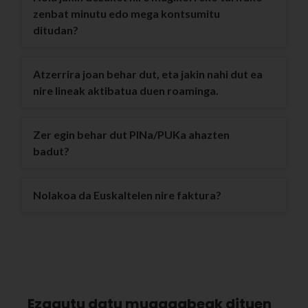
zenbat minutu edo mega kontsumitu
ditudan?
Atzerrira joan behar dut, eta jakin nahi dut ea
nire lineak aktibatua duen roaminga.
Zer egin behar dut PINa/PUKa ahazten
badut?
Nolakoa da Euskaltelen nire faktura?
Ezagutu datu mugagabeak dituen