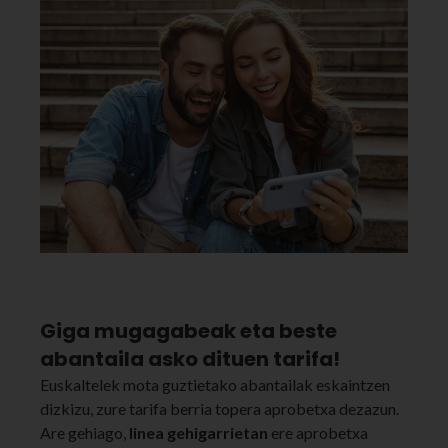
Giga mugagabeak eta beste
abantaila asko dituen tarifa!
Euskaltelek mota guztietako abantailak eskaintzen
dizkizu, zure tarifa berria topera aprobetxa dezazun.
Are gehiago,
linea gehigarrietan
ere aprobetxa