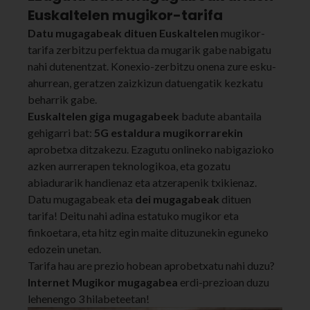
Euskaltelen mugikor-tarifa
Datu mugagabeak dituen Euskaltelen
mugikor-
tarifa zerbitzu perfektua da mugarik gabe nabigatu
nahi dutenentzat. Konexio-zerbitzu onena zure esku-
ahurrean, geratzen zaizkizun datuengatik kezkatu
beharrik gabe.
Euskaltelen giga mugagabeek
badute abantaila
gehigarri bat:
5G estaldura mugikorrarekin
aprobetxa ditzakezu. Ezagutu onlineko nabigazioko
azken aurrerapen teknologikoa, eta gozatu
abiadurarik handienaz eta atzerapenik txikienaz.
Datu mugagabeak eta
dei mugagabeak
dituen
tarifa! Deitu nahi adina estatuko mugikor eta
finkoetara, eta hitz egin maite dituzunekin eguneko
edozein unetan.
Tarifa hau are prezio hobean aprobetxatu nahi duzu?
Internet Mugikor mugagabea
erdi-prezioan duzu
lehenengo 3 hilabeteetan!