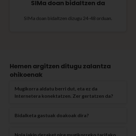
SIMa doan bidaltzen da
SIMa doan bidaltzen dizugu 24-48 orduan.
Hemen argitzen ditugu zalantza
ohikoenak
Mugikorra aldatu berri dut, eta ez da
Internetera konektatzen. Zer gertatzen da?
Bidalketa gastuak doakoak dira?
Nola jakin dezaket nire mugikorreko tarifako