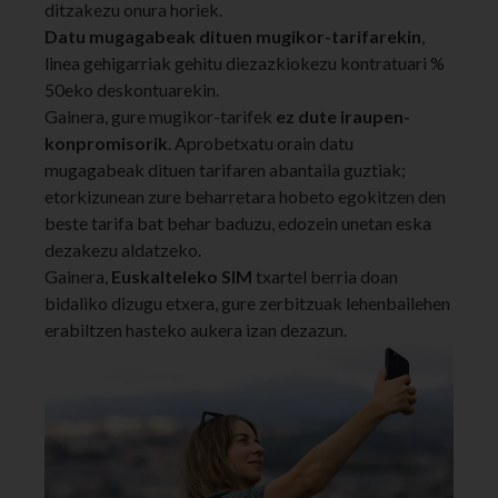
ditzakezu onura horiek.
Datu mugagabeak dituen mugikor-tarifarekin
,
linea gehigarriak gehitu diezazkiokezu kontratuari %
50eko deskontuarekin.
Gainera, gure mugikor-tarifek
ez dute iraupen-
konpromisorik
. Aprobetxatu orain datu
mugagabeak dituen tarifaren abantaila guztiak;
etorkizunean zure beharretara hobeto egokitzen den
beste tarifa bat behar baduzu, edozein unetan eska
dezakezu aldatzeko.
Gainera,
Euskalteleko SIM
txartel berria doan
bidaliko dizugu etxera, gure zerbitzuak lehenbailehen
erabiltzen hasteko aukera izan dezazun.