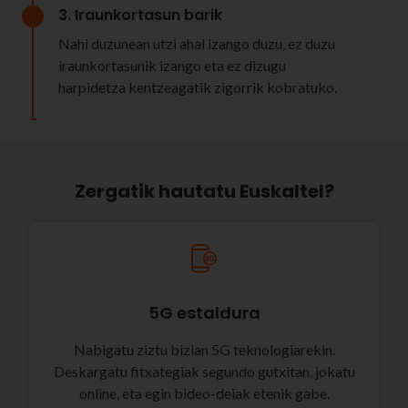
3. Iraunkortasun barik
Nahi duzunean utzi ahal izango duzu, ez duzu
iraunkortasunik izango eta ez dizugu
harpidetza kentzeagatik zigorrik kobratuko.
Zergatik hautatu Euskaltel?
5G estaldura
Nabigatu ziztu bizian 5G teknologiarekin.
Deskargatu fitxategiak segundo gutxitan, jokatu
online, eta egin bideo-deiak etenik gabe.