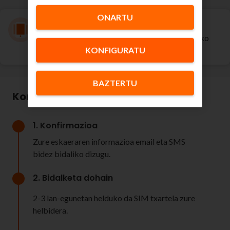
ONARTU
Gehitu mugikor-linea gehiago
Gehitu itzazu 2 mugikor-linea bakoitza 3€/hil-eko
prezioarekin.
KONFIGURATU
BAZTERTU
Kontratatu Euskaltel, nola?
1. Konfirmazioa
Zure eskaeraren informazioa email eta SMS
bidez bidaliko dizugu.
2. Bidalketa dohain
2-3 lan-egunetan helduko da SIM txartela zure
helbidera.