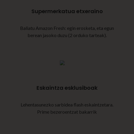
Supermerkatua etxeraino
Baliatu Amazon Fresh: egin erosketa, eta egun
berean jasoko duzu (2 orduko tarteak).
Eskaintza esklusiboak
Lehentasunezko sarbidea flash eskaintzetara.
Prime bezeroentzat bakarrik