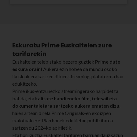
Eskuratu Prime Euskaltelen zure
tarifarekin
Euskaltelen telebistako bezero guztiek
Prime dute
eskura orain
! Aukera ezin hobea da mundu osoko
ikusleak erakartzen dituen streaming-plataforma hau
edukitzeko.
Prime ikus-entzunezko streamingerako harpidetza
bat da, eta
kalitate handieneko film, telesail eta
dokumentaletara sartzeko aukera ematen dizu
,
haien artean direla Prime Originals-en ekoizpen
txalotuak ere. Plan honek edukietan publizitatea
sartzen du 2024ko apiriletik.
Eta hori guztia Euskaltel tarifaren barruan dauzkazun