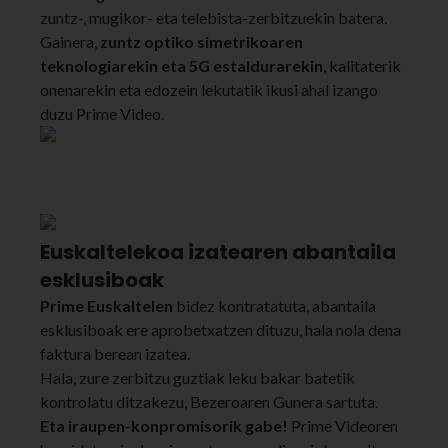
zuntz-, mugikor- eta telebista-zerbitzuekin batera.
Gainera,
zuntz optiko simetrikoaren
teknologiarekin eta 5G estaldurarekin
, kalitaterik
onenarekin eta edozein lekutatik ikusi ahal izango
duzu Prime Video.
Euskaltelekoa izatearen abantaila
esklusiboak
Prime Euskaltelen
bidez kontratatuta, abantaila
esklusiboak ere aprobetxatzen dituzu, hala nola dena
faktura berean izatea.
Hala, zure zerbitzu guztiak leku bakar batetik
kontrolatu ditzakezu, Bezeroaren Gunera sartuta.
Eta iraupen-konpromisorik gabe!
Prime Videoren