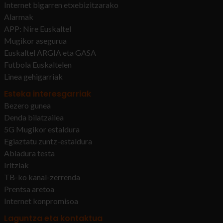
Internet bigarren etxebizitzarako
Alarmak
APP: Nire Euskaltel
Mugikor asegurua
Euskaltel ARGIA eta GASA
Futbola Euskaltelen
Linea gehigarriak
Esteka interesgarriak
Bezero gunea
Denda bilatzailea
5G Mugikor estaldura
Egiaztatu zuntz-estaldura
Abiadura testa
Iritziak
TB-ko kanal-zerrenda
Prentsa aretoa
Internet konpromisoa
Laguntza eta kontaktua