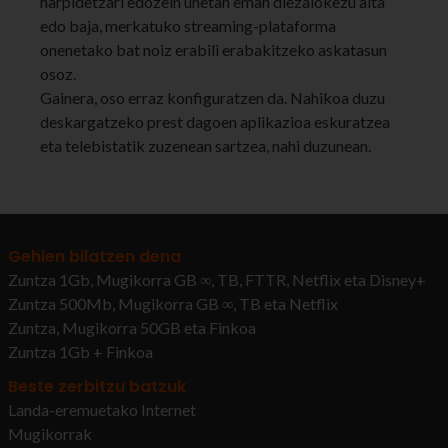
harpidetzari edozein unetan eman diezaiokezu alta
edo baja, merkatuko streaming-plataforma
onenetako bat noiz erabili erabakitzeko askatasun
osoz.
Gainera, oso erraz konfiguratzen da. Nahikoa duzu
deskargatzeko prest dagoen aplikazioa eskuratzea
eta telebistatik zuzenean sartzea, nahi duzunean.
Gehien bilatzen dena
Zuntza 1Gb, Mugikorra GB ∞, TB, FTTR, Netflix eta Disney+
Zuntza 500Mb, Mugikorra GB ∞, TB eta Netflix
Zuntza, Mugikorra 50GB eta Finkoa
Zuntza 1Gb + Finkoa
Beste zerbitzu batzuk
Landa-eremuetako Internet
Mugikorrak