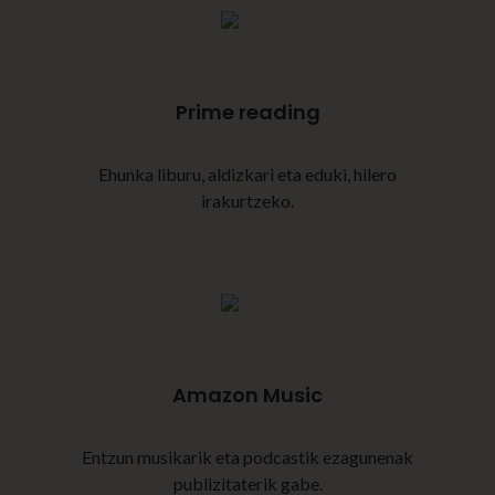
Prime reading
Ehunka liburu, aldizkari eta eduki, hilero
irakurtzeko.
Amazon Music
Entzun musikarik eta podcastik ezagunenak
publizitaterik gabe.