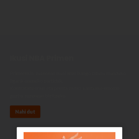
Ikusi NBA Primen
Primerekin, zuzenean ikusi ahal izango dituzu munduko
ligarik oneneko partidak.
Kontratatu orain eta presta zaitez kantxako emozio
guztia zuzenean bizitzeko.
Nahi dut