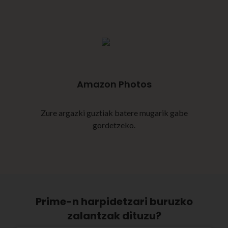
Amazon Photos
Zure argazki guztiak batere mugarik gabe
gordetzeko.
Prime-n harpidetzari buruzko
zalantzak dituzu?