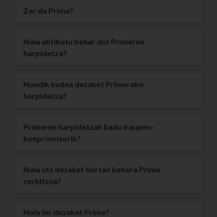
Zer da Prime?
Nola aktibatu behar dut Primeren
harpidetza?
Nondik kudea dezaket Primerako
harpidetza?
Primeren harpidetzak badu iraupen-
konpromisorik?
Nola utz dezaket bertan behera Prime
zerbitzua?
Nola lor dezaket Prime?