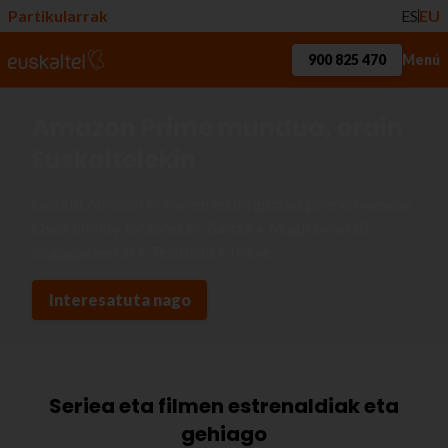
Partikularrak
ES
EU
900 825 470
Menú
Amazon Prime mundua, orain
Euskaltelekin
Gozatu Amazon Prime-en eduki guztiaz prezio onenean
Osoa Infinity tarifarekin: Zuntza + Mugikorra GB
mugagabeekin + Telebista + Prime.
Interesatuta nago
Seriea eta filmen estrenaldiak eta
gehiago