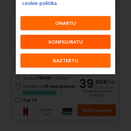
cookie-politika
Zuntza
500 Mb
+ Finkoa
39
ONARTU
,90
€
/
hil
Mugikorra
GB mugagabeak
BEZ barne
3 hilabete, ondoren
2. mugikorra BARNE
56,90€/hil
KONFIGURATU
Fan TV
Xehetasunak
BAZTERTU
Zuntza
500 Mb
+ Finkoa
39
,90
€
/
hil
Mugikorra
GB mugagabeak
BEZ barne
3 hilabete, ondoren
2. mugikorra BARNE
61,90€/hil
Fan TV
Xehetasunak