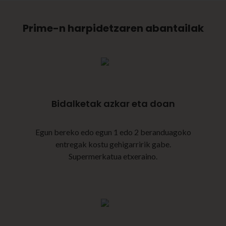
Prime-n harpidetzaren abantailak
Bidalketak azkar eta doan
Egun bereko edo egun 1 edo 2 beranduagoko
entregak kostu gehigarririk gabe.
Supermerkatua etxeraino.