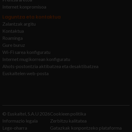
Internet konpromisoa
Laguntza eta kontaktua
Zalantzak argitu
Kontaktua
Roaminga
Gure buruz
Wi-Fi sarea konfiguratu
Internet mugikorrean konfiguratu
Ahots-postontzia aktibatzea eta desaktibatzea
Euskaltelen web-posta
© Euskaltel, S.A.U
2026
Cookieen politika
Informazio legala
Zerbitzu kalitatea
Lege-oharra
Gatazkak konpontzeko plataforma