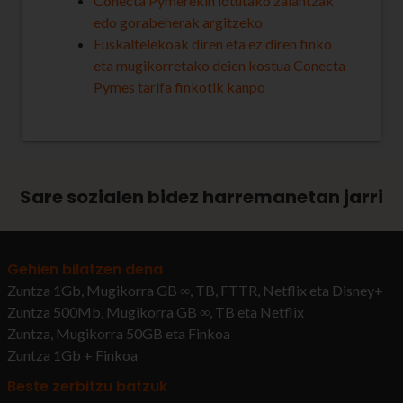
Conecta Pymerekin lotutako zalantzak
edo gorabeherak argitzeko
Euskaltelekoak diren eta ez diren finko
eta mugikorretako deien kostua Conecta
Pymes tarifa finkotik kanpo
Sare sozialen bidez harremanetan jarri
Gehien bilatzen dena
Zuntza 1Gb, Mugikorra GB ∞, TB, FTTR, Netflix eta Disney+
Zuntza 500Mb, Mugikorra GB ∞, TB eta Netflix
Zuntza, Mugikorra 50GB eta Finkoa
Zuntza 1Gb + Finkoa
Beste zerbitzu batzuk