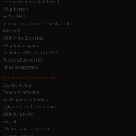
Landa-eremuetako Internet
Mugikorrak
Wifi-Mesh
Internet bigarren etxebizitzarako
Alarmak
APP: Nire Euskaltel
Mugikor asegurua
Euskaltel ARGIA eta GASA
Futbola Euskaltelen
Linea gehigarriak
Esteka interesgarriak
Bezero gunea
Denda bilatzailea
5G Mugikor estaldura
Egiaztatu zuntz-estaldura
Abiadura testa
Iritziak
TB-ko kanal-zerrenda
Prentsa aretoa