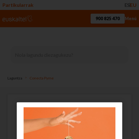
Partikularrak
ES
EU
900 825 470
Menú
>
Laguntza
Conecta Pyme
Dei-jauziak Conecta
Pymesen
Nahiz eta linea bakoitza independentea den,