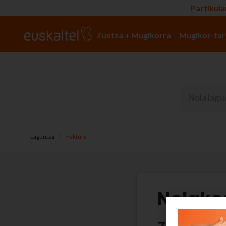
Partikula
Zuntza + Mugikorra
Mugikor-tar
>
Laguntza
Faktura
Nolakoa