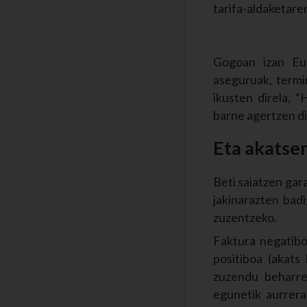
tarifa-aldaketare
Gogoan izan Eus
aseguruak, termin
ikusten direla, 
barne agertzen di
Eta akatsen
Beti saiatzen gar
jakinarazten bad
zuzentzeko.
Faktura negatibo
positiboa (akats
zuzendu beharre
egunetik aurrera