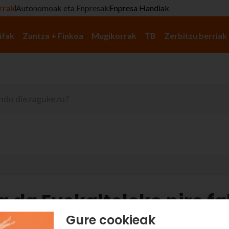
rrak
Autonomoak eta Enpresak
Enpresa Handiak
ifak
Zuntza + Finkoa
Mugikorrak
TB
Zerbitzu berriak
 da Euskalteleko nire f
Gure cookieak