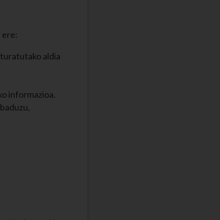
 ere:
kturatutako aldia
o informazioa.
 baduzu,