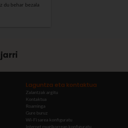
z du behar bezala
jarri
Laguntza eta kontaktua
Zalantzak argitu
Kontaktua
Roaminga
Gure buruz
Wi-Fi sarea konfiguratu
Internet mugikorrean konfiguratu