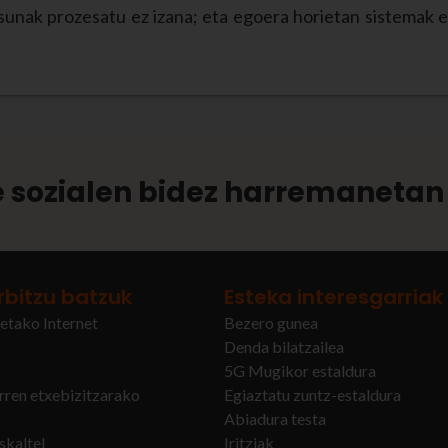
sunak prozesatu ez izana; eta egoera horietan sistemak e
 sozialen bidez harremanetan 
rbitzu batzuk
Esteka interesgarriak
etako Internet
Bezero gunea
Denda bilatzailea
5G Mugikor estaldura
arren etxebizitzarako
Egiaztatu zuntz-estaldura
Abiadura testa
skaltel
Iritziak