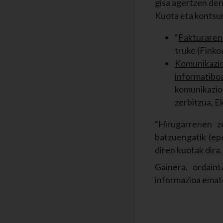
gisa agertzen de
Kuota eta kontsu
“
Fakturaren
truke (Finko
Komunikazio
informatiboa 
komunikazio-
zerbitzua, E
“Hirugarrenen z
batzuengatik (ep
diren kuotak dir
Gainera, ordain
informazioa emate