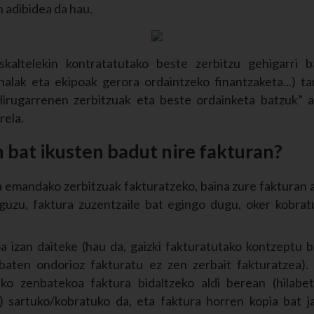
n adibidea da hau.
kaltelekin kontratatutako beste zerbitzu gehigarri ba
alak eta ekipoak gerora ordaintzeko finantzaketa...) ta
“Hirugarrenen zerbitzuak eta beste ordainketa batzuk” 
rela.
 bat ikusten badut nire fakturan?
a emandako zerbitzuak fakturatzeko, baina zure fakturan a
iguzu, faktura zuzentzaile bat egingo dugu, oker kobra
a izan daiteke (hau da, gaizki fakturatutako kontzeptu b
 baten ondorioz fakturatu ez zen zerbait fakturatzea).
ko zenbatekoa faktura bidaltzeko aldi berean (hilabet
) sartuko/kobratuko da, eta faktura horren kopia bat j