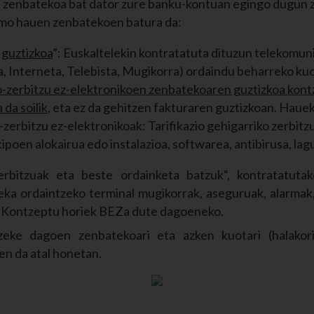
n zenbatekoa bat dator zure banku-kontuan egingo dugun 
mo hauen zenbatekoen batura da:
 guztizkoa
”: Euskaltelekin kontratatuta dituzun telekomun
a, Interneta, Telebista, Mugikorra) ordaindu beharreko kuo
-zerbitzu ez-elektronikoen zenbatekoaren guztizkoa kon
da soilik
, eta ez da gehitzen fakturaren guztizkoan. Hauek
zerbitzu ez-elektronikoak: Tarifikazio gehigarriko zerbitzu
kipoen alokairua edo instalazioa, softwarea, antibirusa, la
erbitzuak eta beste ordainketa batzuk“, kontratatutak
eka ordaintzeko terminal mugikorrak, aseguruak, alarmak,
a. Kontzeptu horiek BEZa dute dagoeneko.
tzeke dagoen zenbatekoari eta azken kuotari (halakor
n da atal honetan.