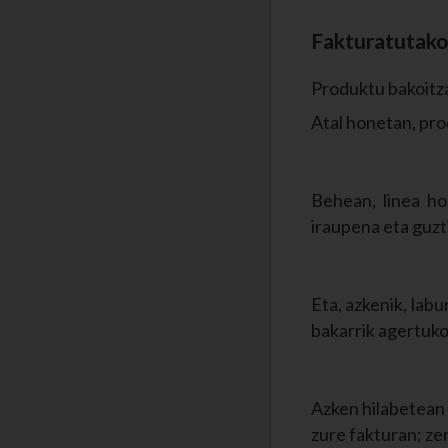
Fakturatutako
Produktu bakoitza
Atal honetan, pro
Behean, linea h
iraupena eta guzt
Eta, azkenik, la
bakarrik agertuko 
Azken hilabetean 
zure fakturan; zer