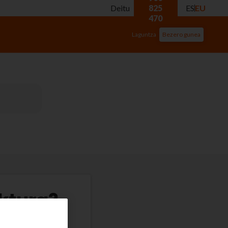
Deitu
825
ES
EU
470
Laguntza
Bezero gunea
aktura?