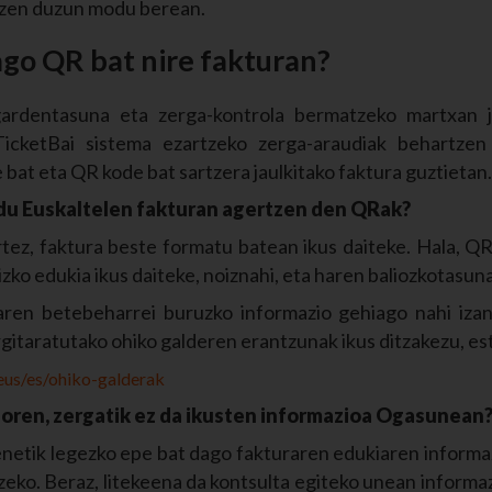
tzen duzun modu berean.
ago QR bat nire fakturan?
ardentasuna eta zerga-kontrola bermatzeko martxan ja
TicketBai sistema ezartzeko zerga-araudiak behartzen
 bat eta QR kode bat sartzera jaulkitako faktura guztietan.
 du Euskaltelen fakturan agertzen den QRak?
tez, faktura beste formatu batean ikus daiteke. Hala, QR 
zko edukia ikus daiteke, noiznahi, eta haren baliozkotasuna
aren betebeharrei buruzko informazio gehiago nahi izan
itaratutako ohiko galderen erantzunak ikus ditzakezu, e
eus/es/ohiko-galderak
doren, zergatik ez da ikusten informazioa Ogasunean
netik legezko epe bat dago fakturaren edukiaren informa
eko. Beraz, litekeena da kontsulta egiteko unean informazi