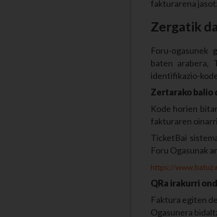
fakturarena jaso
Zergatik d
Foru-ogasunek g
baten arabera, 
identifikazio-kode
Zertarako balio
Kode horien bitar
fakturaren oinarri
TicketBai sistem
Foru Ogasunak arg
https://www.batuz.
QRa irakurri on
Faktura egiten de
Ogasunera bidaltz