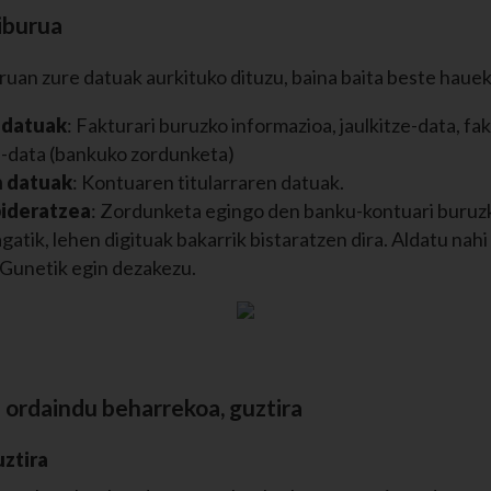
iburua
uan zure datuak aurkituko dituzu, baina baita beste hauek
 datuak
: Fakturari buruzko informazioa, jaulkitze-data, fa
e-data (bankuko zordunketa)
 datuak
: Kontuaren titularraren datuak.
ideratzea
: Zordunketa egingo den banku-kontuari buruzk
atik, lehen digituak bakarrik bistaratzen dira. Aldatu nahi
Gunetik egin dezakezu.
 ordaindu beharrekoa, guztira
ztira