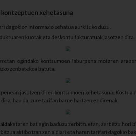
 kontzeptuen xehetasuna
ri dagokion informazio xehatua aurkituko duzu.
duktuaren kuotak eta deskontu fakturatuak jasotzen dira.
orretan egindako kontsumoen laburpena motaren arabera
izko zenbatekoa batuta.
burpenean jasotzen diren kontsumoen xehetasuna. Kostua
dira; hau da, zure tarifan barne hartzen ez direnak.
aldaketaren bat egin baduzu zerbitzuetan, zerbitzu hori bi
bitzua aktibo izan zen aldiari eta haren tarifari dagokio ba