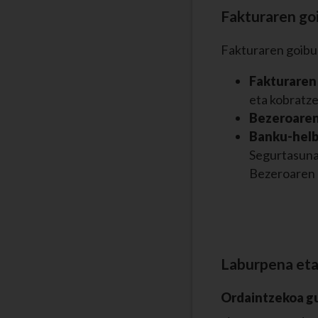
Fakturaren go
Fakturaren goibur
Fakturaren
eta kobratz
Bezeroaren
Banku-helb
Segurtasunag
Bezeroaren 
Laburpena eta
Ordaintzekoa gu