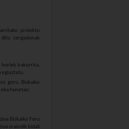
rritako proiektu
 ditu zergadunak
horiek irakurrita,
 egiaztatu.
ez gero, Bizkaiko
steka honetan:
?
zioa Bizkaiko Foru
oa oraindik bidali