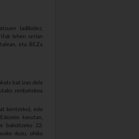
tzuen (adibidez,
rifak lehen orrian
atalean, eta BEZa
kats bat izan dela
tutako zenbatekoa
at kentzeko), edo
 Edozein kasutan,
e bakoitzeko 22.
asoko duzu, ohiko