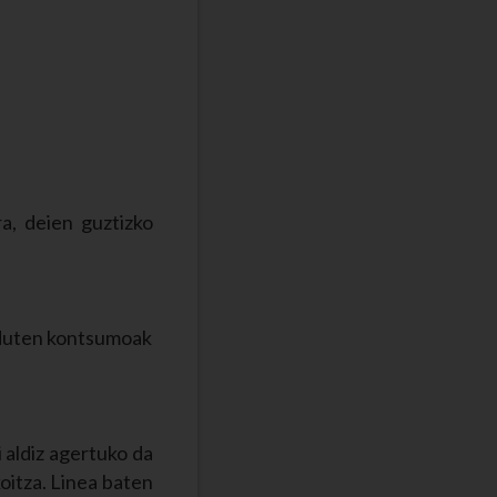
, deien guztizko
 duten kontsumoak
 aldiz agertuko da
koitza. Linea baten