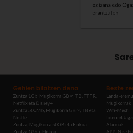
ez izana edo Oga
erantzuten.
Sare
Gehien bilatzen dena
Beste ze
Zuntza 1Gb, Mugikorra GB ∞, TB, FTTR,
Landa-eremu
Netflix eta Disney+
Mugikorrak
Zuntza 500Mb, Mugikorra GB ∞, TB eta
Wifi-Mesh
Netflix
Internet big
Zuntza, Mugikorra 50GB eta Finkoa
Alarmak
Zuntza 1Gb + Finkoa
APP: Nire Eu