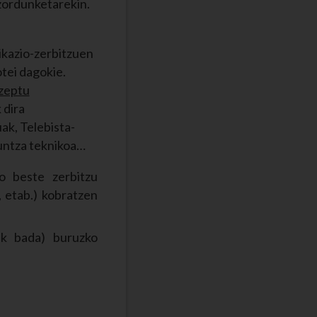
zordunketarekin.
ikazio-zerbitzuen
tei dagokie.
tzeptu
 dira
ak, Telebista-
guntza teknikoa…
o beste zerbitzu
 etab.) kobratzen
ik bada) buruzko