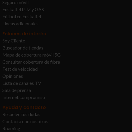
Seguro móvil
el usuario vea menos publicidad, pero la publicidad
Euskaltel LUZ y GAS
que vea será más genérica y menos enfocada a
sus gustos.
Fútbol en Euskaltel
Líneas adicionales
Propias
www.euskaltel.com
y
Enlaces de interés
de
Soy Cliente
optimizelyOptOut
terceros
para
Buscador de tiendas
servir
Propia
Mapa de cobertura móvil 5G
publicidad
Consultar cobertura de fibra
Algunos segundos
Test de velocidad
Opiniones
mi.euskaltel.com
Lista de canales TV
Sala de prensa
optimizelyOptOut
,
reese84
Internet compromiso
Ayuda y contacto
Propia
Resuelve tus dudas
Algunos segundos, Sesión
Contacta con nosotros
Roaming