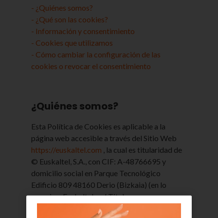
- ¿Quiénes somos?
- ¿Qué son las cookies?
- Información y consentimiento
- Cookies que utilizamos
- Cómo cambiar la configuración de las
cookies o revocar el consentimiento
¿Quiénes somos?
Esta Política de Cookies es aplicable a la
página web accesible a través del Sitio Web
https://euskaltel.com
, la cual es titularidad de
© Euskaltel, S.A., con CIF: A-48766695 y
domicilio social en Parque Tecnológico
Edificio 809 48160 Derio (Bizkaia) (en lo
sucesivo, Euskaltel o el Titular
indistintamente). Tiene como propósito