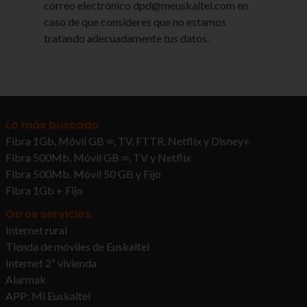
correo electrónico dpd@meuskaltel.com en
364 Días, 364 Días, Sesión, 364
caso de que consideres que no estamos
Días, Sesión
tratando adecuadamente tus datos.
mi.euskaltel.com
incap_ses_xxxxxxxxxxxxxxxx
,
cookietest
,
x-d-token
,
OptanonConsent
Lo más buscado
Propia
Fibra 1Gb, Móvil GB ∞, TV, FTTR, Netflix y Disney+
Fibra 500Mb, Móvil GB ∞, TV y Netflix
Sesión, Sesión, Algunos
segundos, Sesión
Fibra 500Mb, Móvil 50 GB y Fijo
Fibra 1Gb + Fijo
Otros servicios
Propias y de terceros para servir
Internet rural
publicidad
Tienda de móviles de Euskaltel
Estas cookies sirven para poder ofrecer
Internet 2ª vivienda
publicidad dirigida y personalizada en función del
Alarmak
perfil de los usuarios o para ofrecer publicidad no
personalizada cuando no tengamos un perfil de
APP: Mi Euskaltel
usuario. Rechazar estas cookies no signiﬁca que