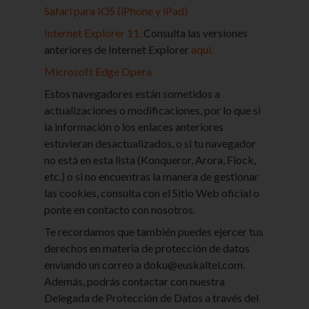
Safari para IOS (iPhone y iPad)
Sesión
Internet Explorer 11.
Consulta las versiones
anteriores de Internet Explorer
aquí.
www.euskaltel.com
Microsoft Edge
Opera
BIGipServerx
,
OptanonConsent
,
Estos navegadores están sometidos a
f5avraaaaaaaaaaaaaaaa_session_
actualizaciones o modificaciones, por lo que si
la información o los enlaces anteriores
Propia
estuvieran desactualizados, o si tu navegador
Sesión, Sesión, Sesión
no está en esta lista (Konqueror, Arora, Flock,
etc.) o si no encuentras la manera de gestionar
las cookies, consulta con el Sitio Web oficial o
euskaltel.com
ponte en contacto con nosotros.
visid_incap_xxxxxxx
,
Te recordamos que también puedes ejercer tus
OptanonConsent
,
nlbi_XXXXXXX
,
derechos en materia de protección de datos
OptanonAlertBoxClosed
,
incap_ses_xxxxxxxxxxxxxxxx
enviando un correo a doku@euskaltel.com.
Además, podrás contactar con nuestra
Propia
Delegada de Protección de Datos a través del