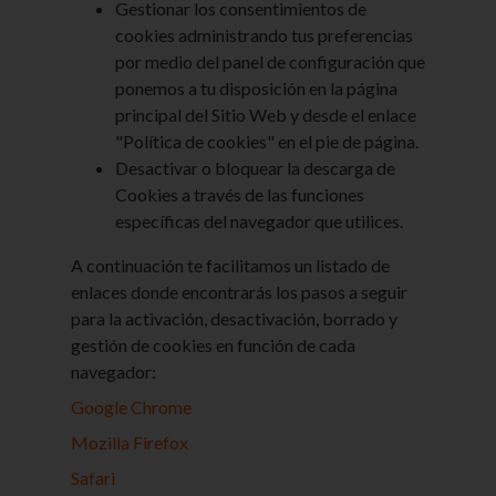
Gestionar los consentimientos de
cookies administrando tus preferencias
por medio del panel de configuración que
ponemos a tu disposición en la página
Cookies estrictamente necesarias
principal del Sitio Web y desde el enlace
Estas cookies son necesarias para que el sitio
"Política de cookies" en el pie de página.
web funcione y no se pueden desactivar en
nuestros sistemas. Usualmente están
Desactivar o bloquear la descarga de
configuradas para responder a acciones hechas
Cookies a través de las funciones
por usted para recibir servicios, tales como
específicas del navegador que utilices.
ajustar sus preferencias de privacidad, iniciar
sesión en el sitio, o llenar formularios. Usted
puede configurar su navegador para bloquear o
A continuación te facilitamos un listado de
alertar la presencia de estas cookies, pero
enlaces donde encontrarás los pasos a seguir
algunas partes del sitio web no funcionarán.
Estas cookies no guardan ninguna información
para la activación, desactivación, borrado y
personal identificable.
gestión de cookies en función de cada
navegador:
Cookies
blog.euskaltel.com
estrictamente
Google Chrome
necesarias
OptanonConsent
Mozilla Firefox
Safari
Propia