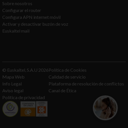
Sobre nosotros
euskaltel.com
Configurar el router
_tt_enable_cookie
,
_gcl_au
,
ttcsid
Configura APN internet móvil
,
_fbp
,
_ttp
Activar y desactivar buzón de voz
Euskaltel mail
Propia
89 Días, 89 Días, 89 Días, 89 Días,
89 Días
blog.euskaltel.com
© Euskaltel, S.A.U
2026
Política de Cookies
Mapa Web
Calidad de servicio
optimizelyOptOut
Info Legal
Plataforma de resolución de conflictos
Aviso legal
Canal de Ética
Propia
Política de privacidad
Algunos segundos
¿Quieres con
Te asesoramos
linkedin.com