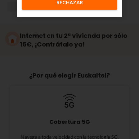
RECHAZAR
Internet en tu 2ª vivienda por sólo
15€, ¡Contrátalo ya!
¿Por qué elegir Euskaltel?
Cobertura 5G
Navega a toda velocidad con la tecnología 5G.