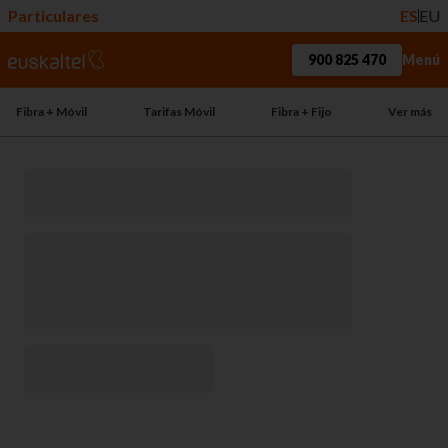
Particulares
ES
EU
900 825 470
Menú
Fibra + Móvil
Tarifas Móvil
Fibra + Fijo
Ver más