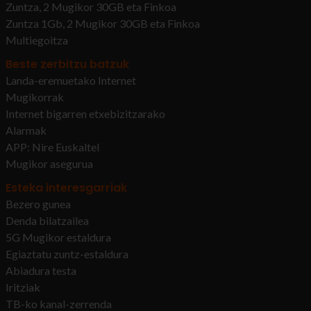
Zuntza, 2 Mugikor 30GB eta Finkoa
Zuntza 1Gb, 2 Mugikor 30GB eta Finkoa
Multiegoitza
Beste zerbitzu batzuk
Landa-eremuetako Internet
Mugikorrak
Internet bigarren etxebizitzarako
Alarmak
APP: Nire Euskaltel
Mugikor asegurua
Esteka interesgarriak
Bezero gunea
Denda bilatzailea
5G Mugikor estaldura
Egiaztatu zuntz-estaldura
Abiadura testa
Iritziak
TB-ko kanal-zerrenda