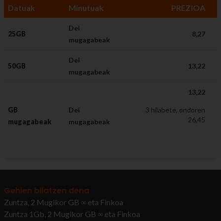
Datuak
Minutuak
PREZIOA
Dei
25GB
8,27
mugagabeak
Dei
50GB
13,22
mugagabeak
13,22
GB
Dei
3 hilabete, ondoren
26,45
mugagabeak
mugagabeak
Gehien bilatzen dena
Zuntza, 2 Mugikor GB ∞ eta Finkoa
Zuntza 1Gb, 2 Mugikor GB ∞ eta Finkoa