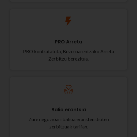
PRO Arreta
PRO kontratatuta, Bezeroarentzako Arreta
Zerbitzu berezitua.
Balio erantsia
Zure negozioari balioa eransten dioten
zerbitzuak tarifan.