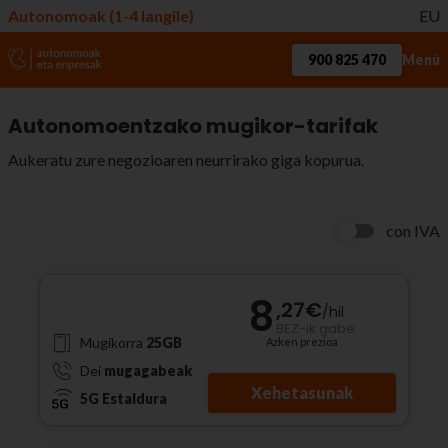
Autonomoak (1-4 langile)
EU
900 825 470
Menú
Autonomoentzako mugikor-tarifak
Aukeratu zure negozioaren neurrirako giga kopurua.
con IVA
8
,27
€
/
hil
BEZ-ik gabe
Mugikorra
25GB
Azken prezioa
Dei
mugagabeak
Xehetasunak
5G Estaldura