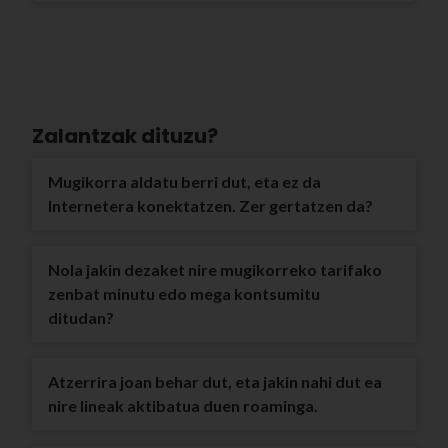
Zalantzak dituzu?
Mugikorra aldatu berri dut, eta ez da
Internetera konektatzen. Zer gertatzen da?
Nola jakin dezaket nire mugikorreko tarifako
zenbat minutu edo mega kontsumitu
ditudan?
Atzerrira joan behar dut, eta jakin nahi dut ea
nire lineak aktibatua duen roaminga.