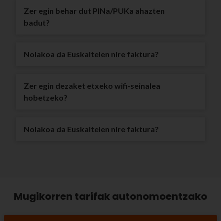
Zer egin behar dut PINa/PUKa ahazten
badut?
Nolakoa da Euskaltelen nire faktura?
Zer egin dezaket etxeko wifi-seinalea
hobetzeko?
Nolakoa da Euskaltelen nire faktura?
Mugikorren tarifak autonomoentzako