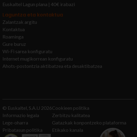
Euskaltel Lagun plana | 40€ irabazi
Laguntza eta kontaktua
Zalantzak argitu
Kontaktua
Roaminga
Gure buruz
Wi-Fi sarea konfiguratu
Internet mugikorrean konfiguratu
Ahots-postontzia aktibatzea eta desaktibatzea
© Euskaltel, S.A.U
2026
Cookieen politika
Informazio legala
Zerbitzu kalitatea
Lege-oharra
Gatazkak konpontzeko plataforma
Pribatasun politika
Etikako kanala