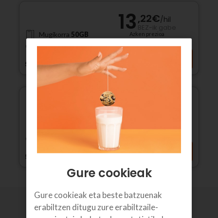
13
,22
€
/
hil
BEZ-ik gabe
Mugikorra
50GB
Azken prezioa
Dei
mugagabeak
Xehetasunak
5G Estaldura
13
,22
€
/
hil
BEZ-ik gabe
3 hilabete, ondoren
Mugikorra
GB mugagabeak
26,45€/hil
Dei
mugagabeak
Xehetasunak
5G Estaldura
Gure cookieak
Gure cookieak eta beste batzuenak
erabiltzen ditugu zure erabiltzaile-