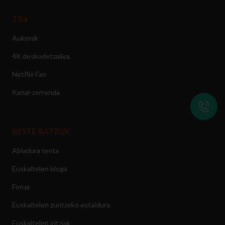
TBa
Aukerak
4K deskodetzailea
Netflix Fan
Kanal-zerrenda
BESTE BATZUK
Abiadura testa
Euskaltelen bloga
Forua
Euskaltelen zuntzeko estaldura
Euskaltelen iritziak