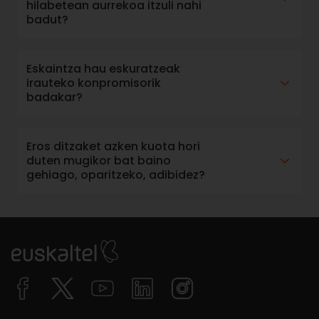
hilabetean aurrekoa itzuli nahi
badut?
Eskaintza hau eskuratzeak
irauteko konpromisorik
badakar?
Eros ditzaket azken kuota hori
duten mugikor bat baino
gehiago, oparitzeko, adibidez?