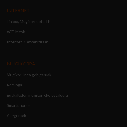
INTERNET
Finkoa, Mugikorra eta TB
WiFi Mesh
Internet 2. etxebizitzan
MUGIKORRA
Mugikor-linea gehigarriak
Rominga
Euskaltelen mugikorreko estaldura
Smartphones
Aseguruak