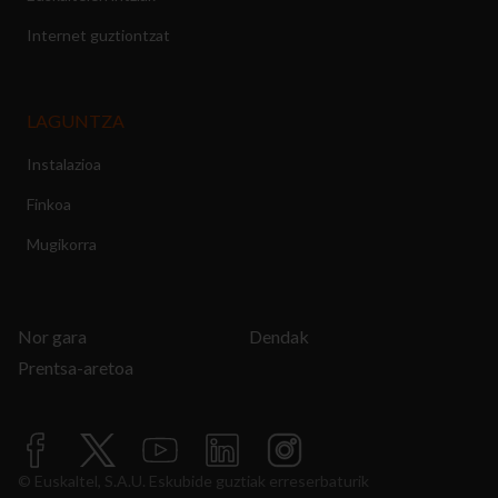
Internet guztiontzat
LAGUNTZA
Instalazioa
Finkoa
Mugikorra
Nor gara
Dendak
Prentsa-aretoa
© Euskaltel, S.A.U. Eskubide guztiak erreserbaturik