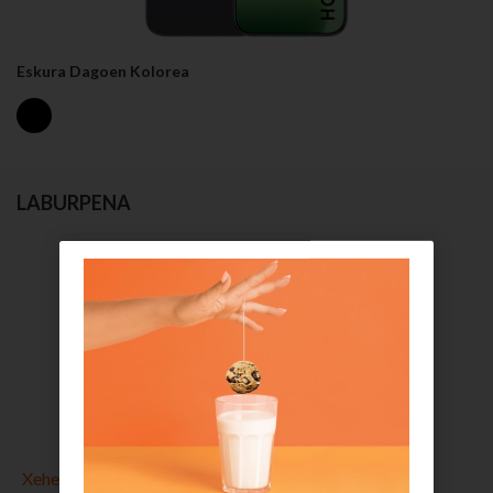
Eskura Dagoen Kolorea
LABURPENA
Hautatu ordaintzeko modua
6
€/hil
BEZ-arekin
48 hilabetez
Xehetasun gehiago