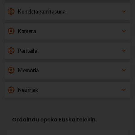
Konektagarritasuna
Kamera
Pantaila
Memoria
Neurriak
Ordaindu epeka Euskaltelekin.