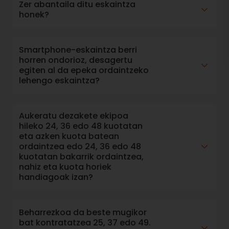
Zer abantaila ditu eskaintza
honek?
Smartphone-eskaintza berri
horren ondorioz, desagertu
egiten al da epeka ordaintzeko
lehengo eskaintza?
Aukeratu dezakete ekipoa
hileko 24, 36 edo 48 kuotatan
eta azken kuota batean
ordaintzea edo 24, 36 edo 48
kuotatan bakarrik ordaintzea,
nahiz eta kuota horiek
handiagoak izan?
Beharrezkoa da beste mugikor
bat kontratatzea 25, 37 edo 49.