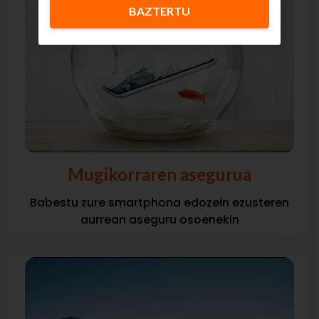
BAZTERTU
Mugikorraren asegurua
Babestu zure smartphona edozein ezusteren
aurrean aseguru osoenekin