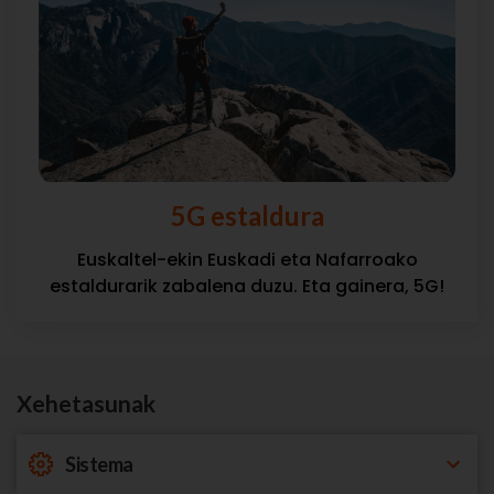
5G estaldura
Euskaltel-ekin Euskadi eta Nafarroako
estaldurarik zabalena duzu. Eta gainera, 5G!
Xehetasunak
Sistema