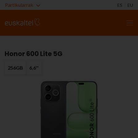
Partikularrak
ES
EU
Honor 600 Lite 5G
256GB
6,6''