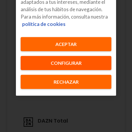
adaptados a tus intereses, mediante el
Fan TV
análisis de tus hábitos de navegación.
Para más información, consulta nuestra
Más de 80 canales con las mejores
política de cookies
series, pelis y realities para todos
los gustos.
ACEPTAR
Instalación gratuita
CONFIGURAR
Para que tengas la tranquilidad de
que todo se va a hacer a tu gusto,
RECHAZAR
un técnico de Euskaltel instalará de
forma gratuita todo el servicio.
DAZN Total