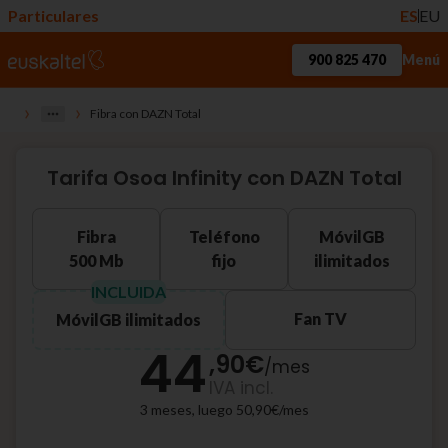
Particulares
ES
EU
900 825 470
Menú
›
›
Fibra con DAZN Total
Tarifa Osoa Infinity con DAZN Total
Fibra
Teléfono
Móvil
GB
500 Mb
fijo
ilimitados
INCLUIDA
Fan TV
Móvil
GB ilimitados
44
,90
€
/
mes
IVA incl.
3 meses, luego 50,90€/mes