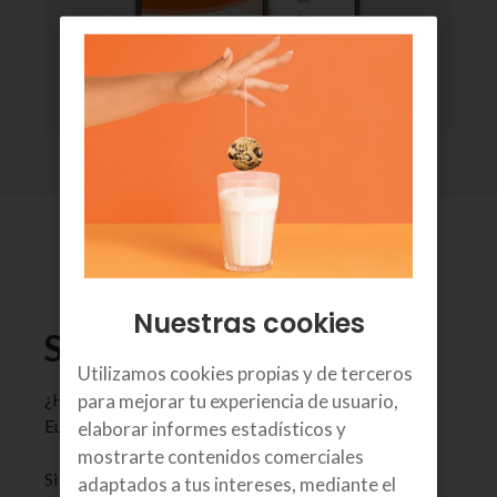
Nuestras cookies
Sigue tu pedido
Utilizamos cookies propias y de terceros
¿Has comprado un smartphone u otro dispositivo en
para mejorar tu experiencia de usuario,
Euskaltel?
elaborar informes estadísticos y
mostrarte contenidos comerciales
Si quieres saber cuando te va a llegar, en nuestra app
adaptados a tus intereses, mediante el