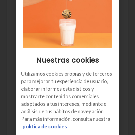
pueda haber interferencias:
Comprueba que las conexiones del
auricular al teléfono y del teléfono a
la toma de la pared no están flojas.
Comprueba que no está cerca de
equipos eléctricos ya que pueden
crear interferencias.
Si la interferencia se produce solo al
Nuestras cookies
llamar a un número concreto,
entonces el problema no es tuyo, sino
Utilizamos cookies propias y de terceros
de la línea a la que llamas.
para mejorar tu experiencia de usuario,
Si tienes cuatro o más terminales
elaborar informes estadísticos y
conectados a una misma línea, te
mostrarte contenidos comerciales
aconsejamos que dejes solo tres
adaptados a tus intereses, mediante el
terminales. Más de tres terminales
análisis de tus hábitos de navegación.
debilitan la calidad de la línea
Para más información, consulta nuestra
provocando dichas interferencias.
política de cookies