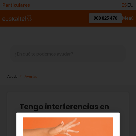
Particulares
ES
EU
900 825 470
Menú
>
Ayuda
Averías
Tengo interferencias en
las líneas
Varios motivos pueden provocar que