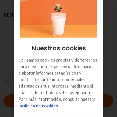
RESUMEN
Selecciona el tipo de pago
2.5
Nuestras cookies
€/mes
IVA incl.
Utilizamos cookies propias y de terceros
para mejorar tu experiencia de usuario,
por 36 meses
elaborar informes estadísticos y
mostrarte contenidos comerciales
Más detalles
adaptados a tus intereses, mediante el
análisis de tus hábitos de navegación.
Para más información, consulta nuestra
política de cookies