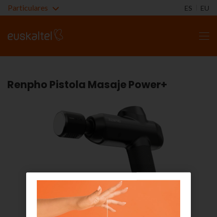
Particulares
ES
EU
Renpho Pistola Masaje Power+