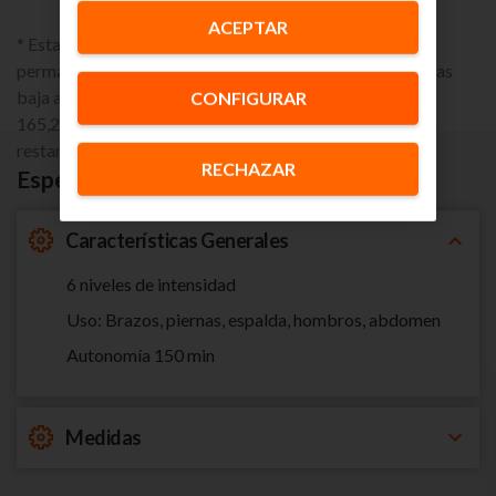
ACEPTAR
* Esta promoción lleva asociado un compromiso de
permanencia en el servicio de móvil de 24 meses. Si causas
baja antes de los 24 meses tendrás una penalización de
CONFIGURAR
165,29€, prorrateables según el tiempo de permanencia
restante.
RECHAZAR
Especificaciones
Características Generales
6 niveles de intensidad
Uso: Brazos, piernas, espalda, hombros, abdomen
Autonomía 150 min
Medidas