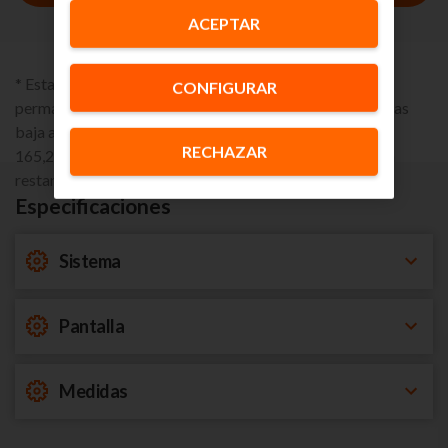
ACEPTAR
* Esta promoción lleva asociado un compromiso de
CONFIGURAR
permanencia en el servicio de móvil de 24 meses. Si causas
baja antes de los 24 meses tendrás una penalización de
RECHAZAR
165,29€, prorrateables según el tiempo de permanencia
restante.
Especificaciones
Sistema
Pantalla
Medidas