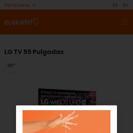
Particulares
ES
EU
LG TV 55 Pulgadas
55''