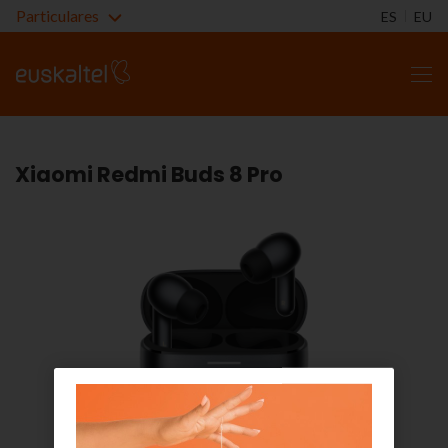
Particulares
ES
EU
Xiaomi Redmi Buds 8 Pro