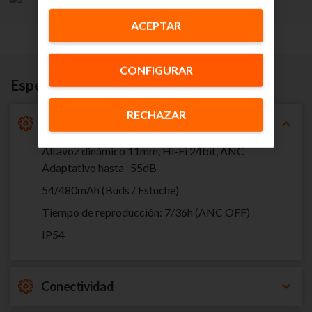
ACEPTAR
CONFIGURAR
Especificaciones
RECHAZAR
Características Generales
Altavoz dinámico 11mm, Hi-Fi 24bit, ANC
Adaptativo hasta -55dB
54/480mAh (Buds / Estuche)
Tiempo de reproducción: 7/36h (ANC OFF)
IP54
Conectividad